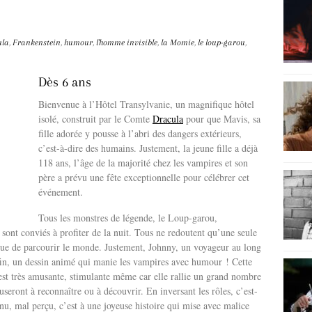
ula
,
Frankenstein
,
humour
,
l'homme invisible
,
la Momie
,
le loup-garou
,
Dès 6 ans
Bienvenue à l’Hôtel Transylvanie, un magnifique hôtel
isolé, construit par le Comte
Dracula
pour que Mavis, sa
fille adorée y pousse à l’abri des dangers extérieurs,
c’est-à-dire des humains. Justement, la jeune fille a déjà
118 ans, l’âge de la majorité chez les vampires et son
père a prévu une fête exceptionnelle pour célébrer cet
événement.
Tous les monstres de légende, le Loup-garou,
sont conviés à profiter de la nuit. Tous ne redoutent qu’une seule
 que de parcourir le monde. Justement, Johnny, un voyageur au long
nfin, un dessin animé qui manie les vampires avec humour ! Cette
 est très amusante, stimulante même car elle rallie un grand nombre
eront à reconnaître ou à découvrir. En inversant les rôles, c’est-
nu, mal perçu, c’est à une joyeuse histoire qui mise avec malice