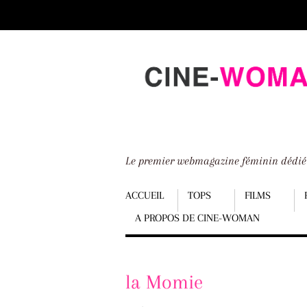
Scroll
down
to
content
Le premier webmagazine féminin dédi
Menu
ACCUEIL
TOPS
FILMS
A PROPOS DE CINE-WOMAN
Scroll
down
to
la Momie
content