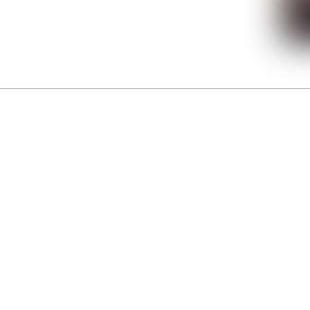
La Gacilly fête les 200 ans de la photo
r célébrer les 23 ans du remarquable festival de la Gacilly et les 200 d’un art qu’il honore : la 