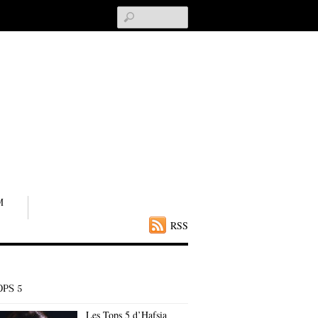
Search
M
RSS
OPS 5
Les Tops 5 d’Hafsia