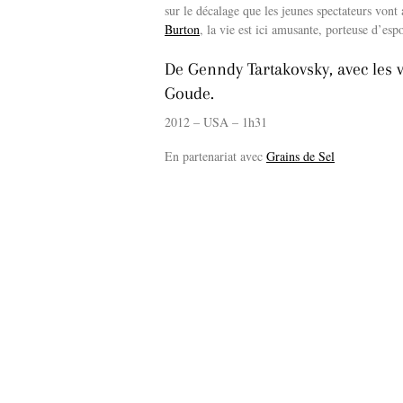
sur le décalage que les jeunes spectateurs vont
Burton
, la vie est ici amusante, porteuse d’esp
De Genndy Tartakovsky, avec les vo
Goude.
2012 – USA – 1h31
En partenariat avec
Grains de Sel