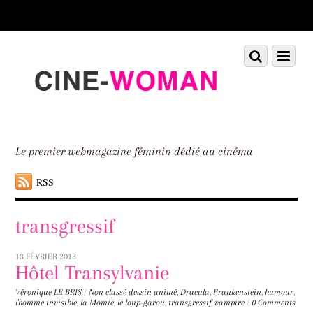
Scroll
down
to
Scroll
Menu
content
down
to
content
Le premier webmagazine féminin dédié au cinéma
RSS
transgressif
13 FÉVRIER 2013
Hôtel Transylvanie
Véronique LE BRIS
/
Non classé
dessin animé
,
Dracula
,
Frankenstein
,
humour
,
l'homme invisible
,
la Momie
,
le loup-garou
,
transgressif
,
vampire
/
0 Comments