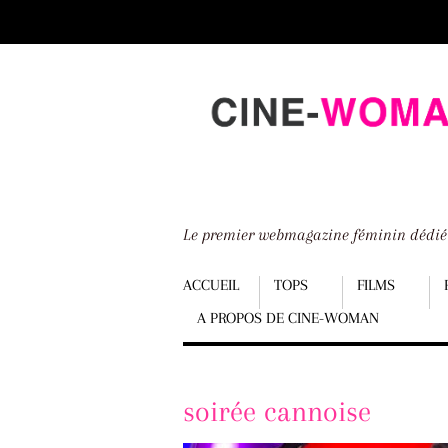
Scroll
down
to
content
Le premier webmagazine féminin dédi
Menu
ACCUEIL
TOPS
FILMS
A PROPOS DE CINE-WOMAN
Scroll
down
to
soirée cannoise
content