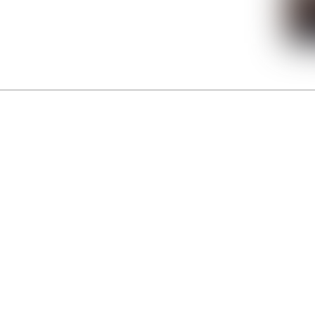
La Gacilly fête les 200 ans de la photo
r célébrer les 23 ans du remarquable festival de la Gacilly et les 200 d’un art qu’il honore : la 