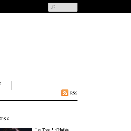
Search
M
RSS
OPS 5
Les Tops 5 d’Hafsia