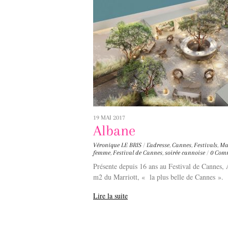
19 MAI 2017
Albane
Véronique LE BRIS
/
L'adresse
,
Cannes
,
Festivals
,
Ma
femme
,
Festival de Cannes
,
soirée cannoise
/
0 Com
A
Présente depuis 16 ans au Festival de Cannes,
m2 du Marriott, « la plus belle de Cannes ».
Lire la suite