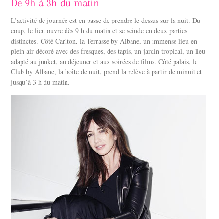
De 9h à 3h du matin
L’activité de journée est en passe de prendre le dessus sur la nuit. Du
coup, le lieu ouvre dès 9 h du matin et se scinde en deux parties
distinctes. Côté Carlton, la Terrasse by Albane, un immense lieu en
plein air décoré avec des fresques, des tapis, un jardin tropical, un lieu
adapté au junket, au déjeuner et aux soirées de films. Côté palais, le
Club by Albane, la boîte de nuit, prend la relève à partir de minuit et
jusqu’à 3 h du matin.