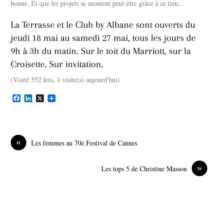
bonne. Et que les projets se montent peut-être grâce à ce lieu…
La Terrasse et le Club by Albane sont ouverts du
jeudi 18 mai au samedi 27 mai, tous les jours de
9h à 3h du matin. Sur le toit du Marriott, sur la
Croisette. Sur invitation.
(Visité 552 fois, 1 visite(s) aujourd'hui)
F
L
X
a
i
c
n
e
k
b
e
o
d
«
Les femmes au 70e Festival de Cannes
o
I
k
n
»
Les tops 5 de Christine Masson