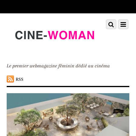
Scroll
down
to
Scroll
Menu
content
down
to
content
Le premier webmagazine féminin dédié au cinéma
RSS