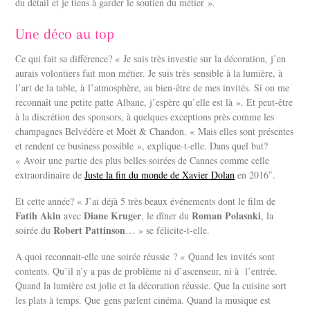
du détail et je tiens à garder le soutien du métier ».
Une déco au top
Ce qui fait sa différence? « Je suis très investie sur la décoration, j’en
aurais volontiers fait mon métier. Je suis très sensible à la lumière, à
l’art de la table, à l’atmosphère, au bien-être de mes invités. Si on me
reconnaît une petite patte Albane, j’espère qu’elle est là ». Et peut-être
à la discrétion des sponsors, à quelques exceptions près comme les
champagnes Belvédère et Moët & Chandon. « Mais elles sont présentes
et rendent ce business possible », explique-t-elle. Dans quel but?
« Avoir une partie des plus belles soirées de Cannes comme celle
extraordinaire de
Juste la fin du monde de Xavier Dolan
en 2016″.
Et cette année? « J’ai déjà 5 très beaux événements dont le film de
Fatih Akin
Diane Kruger
Roman Polasnki
avec
, le dîner du
, la
Robert Pattinson
soirée du
… » se félicite-t-elle.
A quoi reconnait-elle une soirée réussie ? « Quand les invités sont
contents. Qu’il n’y a pas de problème ni d’ascenseur, ni à l’entrée.
Quand la lumière est jolie et la décoration réussie. Que la cuisine sort
les plats à temps. Que gens parlent cinéma. Quand la musique est