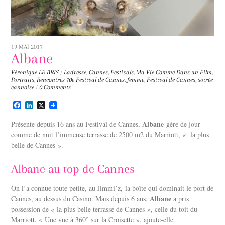
19 MAI 2017
Albane
Véronique LE BRIS
/
L'adresse
,
Cannes
,
Festivals
,
Ma Vie Comme Dans un Film
,
Portraits
,
Rencontres
70e Festival de Cannes
,
femme
,
Festival de Cannes
,
soirée
cannoise
/
0 Comments
F
L
X
a
i
c
n
Albane
Présente depuis 16 ans au Festival de Cannes,
gère de jour
e
k
comme de nuit l’immense terrasse de 2500 m2 du Marriott, « la plus
b
e
belle de Cannes ».
o
d
o
I
k
n
Albane au top de Cannes
On l’a connue toute petite, au Jimmi’z, la boîte qui dominait le port de
Albane
Cannes, au dessus du Casino. Mais depuis 6 ans,
a pris
possession de « la plus belle terrasse de Cannes », celle du toit du
Marriott. « Une vue à 360° sur la Croisette », ajoute-elle.