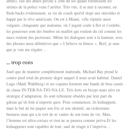
affûté), fait des abdos perché à 20m du sol quand retentissent les
sirènes de la police venu l’arrêter. Très vite, il se met à raconter, en
flash-backs évidemment, sa vie de coach sportif dopé aux stéroïdes et
happé par le rêve américain. On est à Miami, ville réputée aussi
vulgaire, clinquante que malsaine, où l’argent coule à flot et s’exhibe,
les gonzesses sont des bimbos en maillot qui roulent du cul comme les
mecs roulent des pectoraux. Même les dialogues sont à la hauteur, avec
des phrases aussi définitives que « I believe in fitness ». Bref, je sens
que je vais me régaler…
… trop cons
Sauf que de manière complètement inattendu, Michael Bay prend le
contre-pied total du premier degré auquel il nous avait habitué. Daniel
Lugo (Mark Wahlberg) et ses copains forment une bande de bras cassés
de classe IN-TER-NA-TIO-NA-LE. Très forts en biceps mais zéro en
stratégie d’adaptation, ils sont tellement obsédés par leur part du
gâteau qu’ils font n’importe quoi. Pour commencer, ils kidnappent,
dans le but de lui piquer son fric et son identité, un richissisme
business man qui a le tort de se vanter de son train de vie. Mais,
l’homme est ultra-coriace et rien ne se passera comme prévu.Et les
kidnappeurs sont capables de tout, sauf de réagir à l’imprévu…