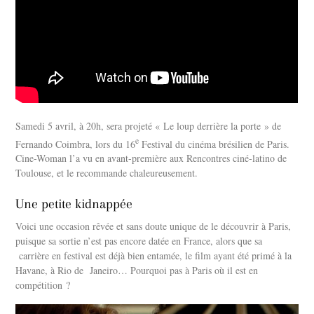
Samedi 5 avril, à 20h, sera projeté « Le loup derrière la porte » de
e
Fernando Coimbra, lors du 16
Festival du cinéma brésilien de Paris.
Cine-Woman l’a vu en avant-première aux Rencontres ciné-latino de
Toulouse, et le recommande chaleureusement.
Une petite kidnappée
Voici une occasion rêvée et sans doute unique de le découvrir à Paris,
puisque sa sortie n’est pas encore datée en France, alors que sa
carrière en festival est déjà bien entamée, le film ayant été primé à la
Havane, à Rio de Janeiro… Pourquoi pas à Paris où il est en
compétition ?