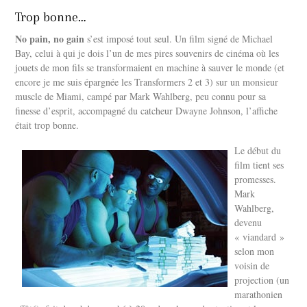
Trop bonne…
No pain, no gain
s’est imposé tout seul. Un film signé de Michael
Bay, celui à qui je dois l’un de mes pires souvenirs de cinéma où les
jouets de mon fils se transformaient en machine à sauver le monde (et
encore je me suis épargnée les Transformers 2 et 3) sur un monsieur
muscle de Miami, campé par Mark Wahlberg, peu connu pour sa
finesse d’esprit, accompagné du catcheur Dwayne Johnson, l’affiche
était trop bonne.
Le début du
film tient ses
promesses.
Mark
Wahlberg,
devenu
« viandard »
selon mon
voisin de
projection (un
marathonien