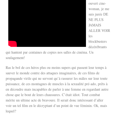
ouvert cine-
woman, je me
suis jurée DE
NE PLUS
JAMAIS
ALLER VOIR
les
blockbusters
décérébrants
qui hantent par centaines de copies nos salles de cinéma. Un
soulagement!
Ras le bol de ces héros plus ou moins supers qui passent leur temps à
sauver le monde contre des attaques imaginaires, de ces films de
propagande virile qui ne servent qu’à rassurer les mâles sur leur toute
puissance, de ces montagnes de muscles à la sexualité pré-ado, prêts à
en découdre mais incapables de parler à une femme en regardant autre
chose que le bout de leurs chaussures. C’était idiot. Tout combat
mérite un ultime acte de bravoure. Il serait donc intéressant d’aller
voir un tel film en le décryptant d’un point de vue féminin. Ok, mais
lequel?