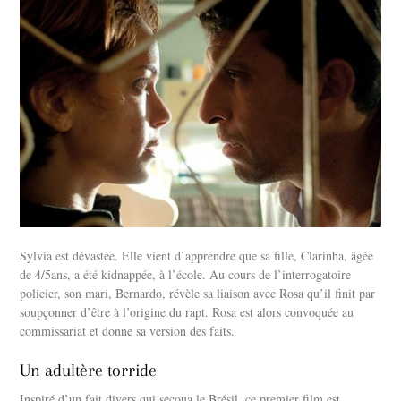
Sylvia est dévastée. Elle vient d’apprendre que sa fille, Clarinha, âgée
de 4/5ans, a été kidnappée, à l’école. Au cours de l’interrogatoire
policier, son mari, Bernardo, révèle sa liaison avec Rosa qu’il finit par
soupçonner d’être à l’origine du rapt. Rosa est alors convoquée au
commissariat et donne sa version des faits.
Un adultère torride
Inspiré d’un fait divers qui secoua le Brésil, ce premier film est