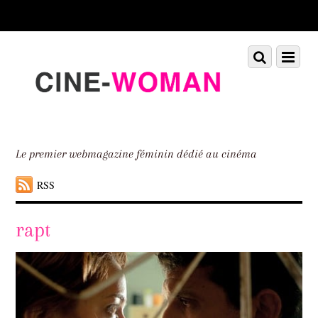
Scroll
down
to
Scroll
Menu
content
down
to
content
Le premier webmagazine féminin dédié au cinéma
RSS
rapt