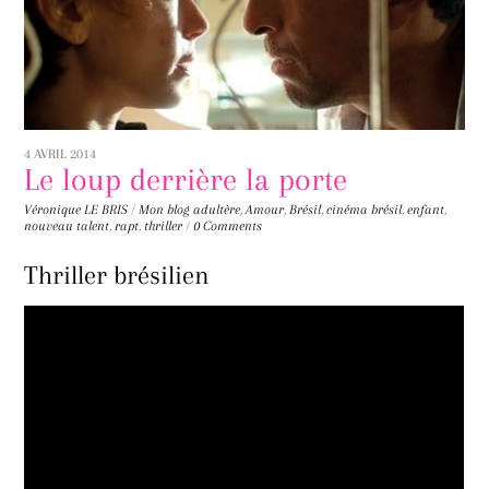
4 AVRIL 2014
Le loup derrière la porte
Véronique LE BRIS
/
Mon blog
adultère
,
Amour
,
Brésil
,
cinéma brésil
,
enfant
,
nouveau talent
,
rapt
,
thriller
/
0 Comments
Thriller brésilien