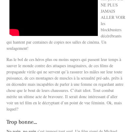
NE PLUS
JAMAIS
ALLER VOIR
les
blockbusters
décérébrants
qui hantent par centaines de copies nos salles de cinéma. Un
soulagement!
Ras le bol de ces héros plus ou moins supers qui passent leur temps à
sauver le monde contre des attaques imaginaires, de ces films de
propagande virile qui ne servent qu’à rassurer les mâles sur leur toute
puissance, de ces montagnes de muscles à la sexualité pré-ado, prêts à
en découdre mais incapables de parler à une femme en regardant autre
chose que le bout de leurs chaussures. C’était idiot. Tout combat
mérite un ultime acte de bravoure. Il serait donc intéressant d’aller
voir un tel film en le décryptant d’un point de vue féminin. Ok, mais
lequel?
Trop bonne…
No pain, no gain
s’est imposé tout seul. Un film signé de Michael