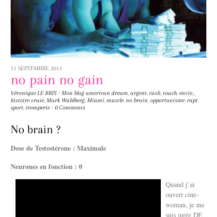
11 SEPTEMBRE 2013
no pain no gain
Véronique LE BRIS
/
Mon blog
american dream
,
argent
,
cash
,
coach
,
envie.
,
histoire vraie
,
Mark Wahlberg
,
Miami
,
muscle
,
no brain
,
opportunisme
,
rapt
,
sport
,
tromperie
/
0 Comments
No brain ?
Dose de Testostérone : Maximale
Neurones en fonction : 0
Quand j’ai
ouvert cine-
woman, je me
suis jurée DE