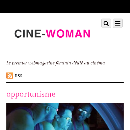
Scroll
down
to
Scroll
Menu
content
down
to
content
Le premier webmagazine féminin dédié au cinéma
RSS
opportunisme