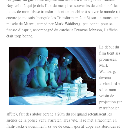
Bay, celui à qui je dois l’un de mes pires souvenirs de cinéma où les
jouets de mon fils se transformaient en machine à sauver le monde (et
encore je me suis épargnée les Transformers 2 et 3) sur un monsieur
muscle de Miami, campé par Mark Wahlberg, peu connu pour sa
finesse d’esprit, accompagné du catcheur Dwayne Johnson, l’affiche
était trop bonne.
Le début du
film tient ses
promesses.
Mark
Wahlberg,
devenu
« viandard »
selon mon
voisin de
projection (un
marathonien
affûté), fait des abdos perché à 20m du sol quand retentissent les
sirènes de la police venu l’arrêter. Très vite, il se met à raconter, en
flash-backs évidemment, sa vie de coach sportif dopé aux stéroïdes et