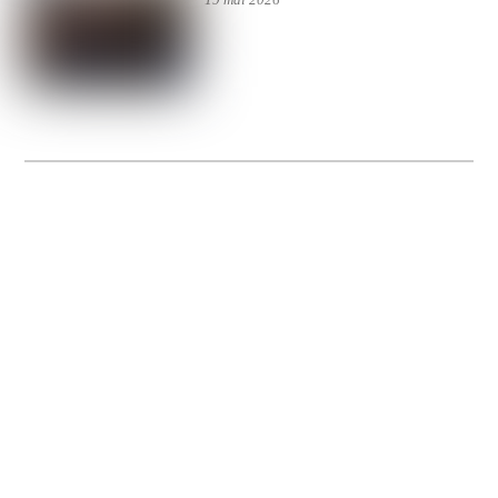
La Gacilly fête les 200 ans de la photo
20 expos pour célébrer les 23 ans du remarquable festival de la Gacilly et les 200
d’un art qu’il honore : la photographie.