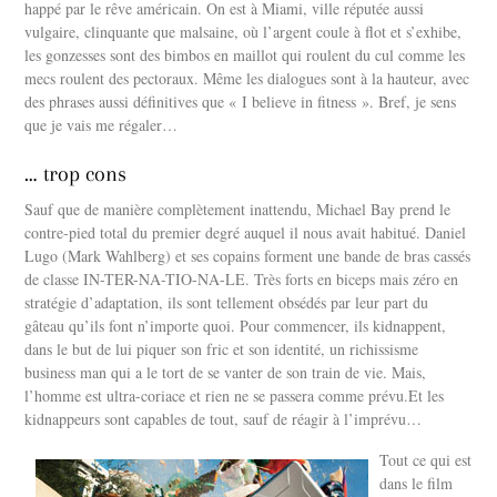
happé par le rêve américain. On est à Miami, ville réputée aussi
vulgaire, clinquante que malsaine, où l’argent coule à flot et s’exhibe,
les gonzesses sont des bimbos en maillot qui roulent du cul comme les
mecs roulent des pectoraux. Même les dialogues sont à la hauteur, avec
des phrases aussi définitives que « I believe in fitness ». Bref, je sens
que je vais me régaler…
… trop cons
Sauf que de manière complètement inattendu, Michael Bay prend le
contre-pied total du premier degré auquel il nous avait habitué. Daniel
Lugo (Mark Wahlberg) et ses copains forment une bande de bras cassés
de classe IN-TER-NA-TIO-NA-LE. Très forts en biceps mais zéro en
stratégie d’adaptation, ils sont tellement obsédés par leur part du
gâteau qu’ils font n’importe quoi. Pour commencer, ils kidnappent,
dans le but de lui piquer son fric et son identité, un richissisme
business man qui a le tort de se vanter de son train de vie. Mais,
l’homme est ultra-coriace et rien ne se passera comme prévu.Et les
kidnappeurs sont capables de tout, sauf de réagir à l’imprévu…
Tout ce qui est
dans le film