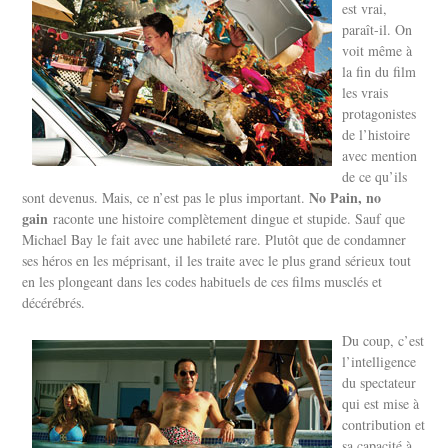
est vrai,
paraît-il. On
voit même à
la fin du film
les vrais
protagonistes
de l’histoire
avec mention
de ce qu’ils
No Pain, no
sont devenus. Mais, ce n’est pas le plus important.
gain
raconte une histoire complètement dingue et stupide. Sauf que
Michael Bay le fait avec une habileté rare. Plutôt que de condamner
ses héros en les méprisant, il les traite avec le plus grand sérieux tout
en les plongeant dans les codes habituels de ces films musclés et
décérébrés.
Du coup, c’est
l’intelligence
du spectateur
qui est mise à
contribution et
sa capacité à