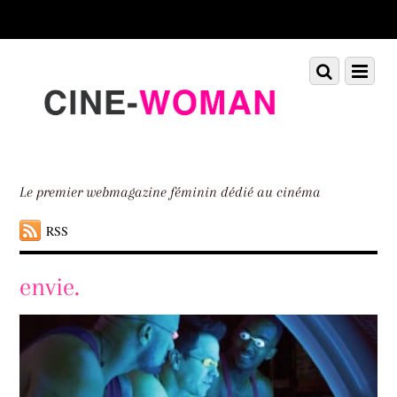
Scroll
down
to
Scroll
Menu
content
down
to
content
Le premier webmagazine féminin dédié au cinéma
RSS
envie.