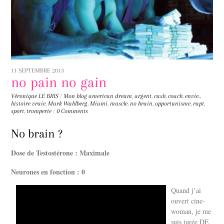
11 SEPTEMBRE 2013
no pain no gain
Véronique LE BRIS
/
Mon blog
american dream
,
argent
,
cash
,
coach
,
envie.
,
histoire vraie
,
Mark Wahlberg
,
Miami
,
muscle
,
no brain
,
opportunisme
,
rapt
,
sport
,
tromperie
/
0 Comments
No brain ?
Dose de Testostérone : Maximale
Neurones en fonction : 0
Quand j’ai
ouvert cine-
woman, je me
suis jurée DE