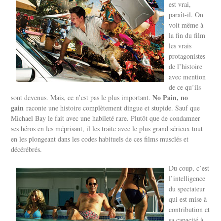
est vrai,
paraît-il. On
voit même à
la fin du film
les vrais
protagonistes
de l’histoire
avec mention
de ce qu’ils
No Pain, no
sont devenus. Mais, ce n’est pas le plus important.
gain
raconte une histoire complètement dingue et stupide. Sauf que
Michael Bay le fait avec une habileté rare. Plutôt que de condamner
ses héros en les méprisant, il les traite avec le plus grand sérieux tout
en les plongeant dans les codes habituels de ces films musclés et
décérébrés.
Du coup, c’est
l’intelligence
du spectateur
qui est mise à
contribution et
sa capacité à