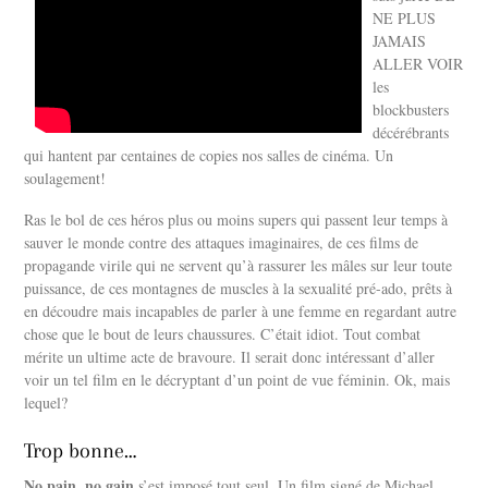
NE PLUS
JAMAIS
ALLER VOIR
les
blockbusters
décérébrants
qui hantent par centaines de copies nos salles de cinéma. Un
soulagement!
Ras le bol de ces héros plus ou moins supers qui passent leur temps à
sauver le monde contre des attaques imaginaires, de ces films de
propagande virile qui ne servent qu’à rassurer les mâles sur leur toute
puissance, de ces montagnes de muscles à la sexualité pré-ado, prêts à
en découdre mais incapables de parler à une femme en regardant autre
chose que le bout de leurs chaussures. C’était idiot. Tout combat
mérite un ultime acte de bravoure. Il serait donc intéressant d’aller
voir un tel film en le décryptant d’un point de vue féminin. Ok, mais
lequel?
Trop bonne…
No pain, no gain
s’est imposé tout seul. Un film signé de Michael