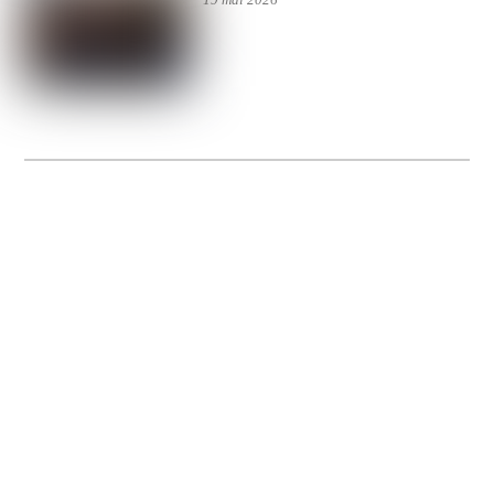
La Gacilly fête les 200 ans de la photo
20 expos pour célébrer les 23 ans du remarquable festival de la Gacilly et les 200
d’un art qu’il honore : la photographie.