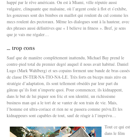
happé par le rêve américain. On est à Miami, ville réputée aussi
vulgaire, clinquante que malsaine, où l’argent coule à flot et s’exhibe,
les gonzesses sont des bimbos en maillot qui roulent du cul comme les
mecs roulent des pectoraux. Même les dialogues sont à la hauteur, avec
des phrases aussi définitives que « I believe in fitness ». Bref, je sens
que je vais me régaler…
… trop cons
Sauf que de manière complètement inattendu, Michael Bay prend le
contre-pied total du premier degré auquel il nous avait habitué. Daniel
Lugo (Mark Wahlberg) et ses copains forment une bande de bras cassés
de classe IN-TER-NA-TIO-NA-LE. Très forts en biceps mais zéro en
stratégie d’adaptation, ils sont tellement obsédés par leur part du
gâteau qu’ils font n’importe quoi. Pour commencer, ils kidnappent,
dans le but de lui piquer son fric et son identité, un richissisme
business man qui a le tort de se vanter de son train de vie. Mais,
l’homme est ultra-coriace et rien ne se passera comme prévu.Et les
kidnappeurs sont capables de tout, sauf de réagir à l’imprévu…
Tout ce qui est
dans le film