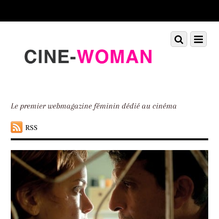
Scroll
down
to
Scroll
Menu
content
down
to
content
Le premier webmagazine féminin dédié au cinéma
RSS