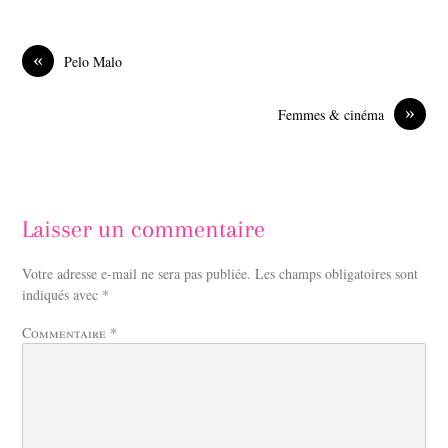
c
n
e
k
b
e
o
d
«
Pelo Malo
o
I
k
n
»
Femmes & cinéma
Laisser un commentaire
Votre adresse e-mail ne sera pas publiée.
Les champs obligatoires sont
indiqués avec
*
Commentaire
*