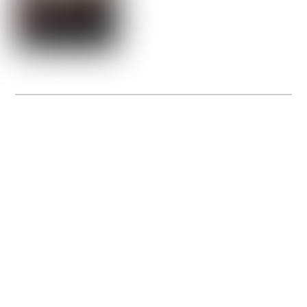
La Gacilly fête les 200 ans de la photo
20 expos pour célébrer les 23 ans du remarquable festival de la Gacilly et les 200
d’un art qu’il honore : la photographie.