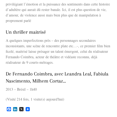
privilégiant l’émotion et la puissance des sentiments dans cette histoire
d’adultère qui aurait dû rester banale. Ici, il est plus question de vie,
d’amour, de violence aussi mais bien plus que de manipulation à
proprement parlé
Un thriller maitrisé
A quelques imperfections près – des personnages secondaires
inconsistants, une scène de rencontre plate etc…-, ce premier film bien
ficelé, maitrisé laisse présager un talent émergent, celui du réalisateur
Fernando Coimbra, acteur de théâtre et vidéaste reconnu, déjà
réalisateur de 9 courts-métrages.
De Fernando Coimbra, avec Leandra Leal, Fabiula
Nascimento, Milhem Cortaz…
2013 – Brésil – 1h40
(Visité 214 fois, 1 visite(s) aujourd'hui)
F
L
X
a
i