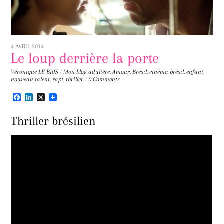
4 AVRIL 2014
Le loup derrière la porte
Véronique LE BRIS
/
Mon blog
adultère
,
Amour
,
Brésil
,
cinéma brésil
,
enfant
,
nouveau talent
,
rapt
,
thriller
/
0 Comments
F
L
X
a
i
c
n
Thriller brésilien
e
k
b
e
o
d
o
I
k
n