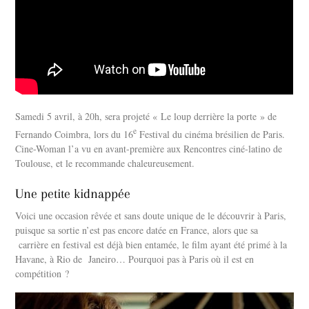
Samedi 5 avril, à 20h, sera projeté « Le loup derrière la porte » de
e
Fernando Coimbra, lors du 16
Festival du cinéma brésilien de Paris.
Cine-Woman l’a vu en avant-première aux Rencontres ciné-latino de
Toulouse, et le recommande chaleureusement.
Une petite kidnappée
Voici une occasion rêvée et sans doute unique de le découvrir à Paris,
puisque sa sortie n’est pas encore datée en France, alors que sa
carrière en festival est déjà bien entamée, le film ayant été primé à la
Havane, à Rio de Janeiro… Pourquoi pas à Paris où il est en
compétition ?