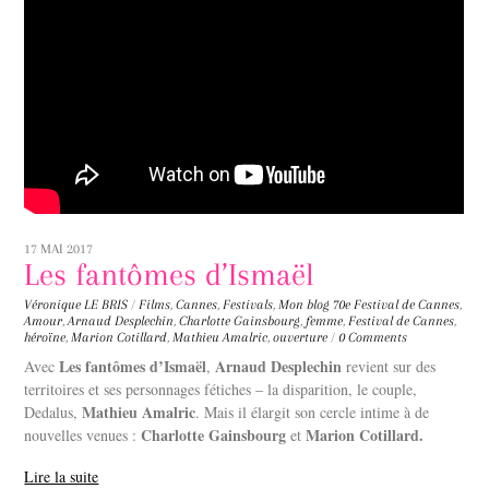
17 MAI 2017
Les fantômes d’Ismaël
Véronique LE BRIS
/
Films
,
Cannes
,
Festivals
,
Mon blog
70e Festival de Cannes
,
Amour
,
Arnaud Desplechin
,
Charlotte Gainsbourg
,
femme
,
Festival de Cannes
,
héroïne
,
Marion Cotillard
,
Mathieu Amalric
,
ouverture
/
0 Comments
Les fantômes d’Ismaël
Arnaud Desplechin
Avec
,
revient sur des
territoires et ses personnages fétiches – la disparition, le couple,
Mathieu Amalric
Dedalus,
. Mais il élargit son cercle intime à de
Charlotte Gainsbourg
Marion Cotillard.
nouvelles venues :
et
Lire la suite