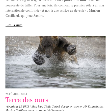
nouveauté de taille. Pour une fois, ils confient le premier rôle à un star
Marion
internationale confirmée (et non à une actrice en devenir) :
Cotillard
, qui joue Sandra.
Lire la suite
26 FÉVRIER 2014
Terre des ours
Véronique LE BRIS
/
Mon blog
Cécile Corbel
,
documentaire en 3D
,
Kamtchatka
,
Marion Cotillard
,
ours
,
saumon
/
0 Comments