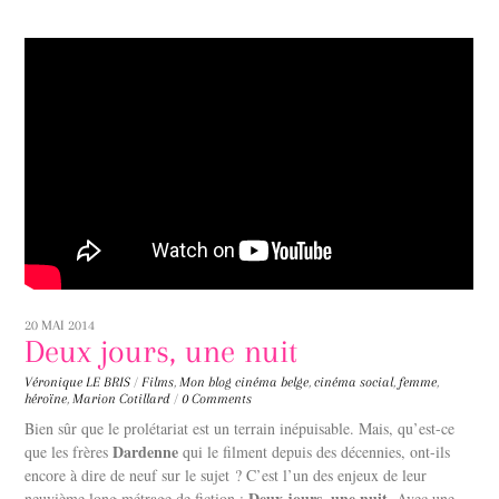
20 MAI 2014
Deux jours, une nuit
Véronique LE BRIS
/
Films
,
Mon blog
cinéma belge
,
cinéma social
,
femme
,
héroïne
,
Marion Cotillard
/
0 Comments
Bien sûr que le prolétariat est un terrain inépuisable. Mais, qu’est-ce
Dardenne
que les frères
qui le filment depuis des décennies, ont-ils
encore à dire de neuf sur le sujet ? C’est l’un des enjeux de leur
Deux jours, une nuit
neuvième long métrage de fiction :
. Avec une