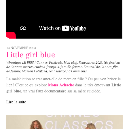
14 NOVEMBRE 2023
Little girl blue
Véronique LE BRIS
/
Cannes
,
Festivals
,
Mon blog
,
Rencontres
2023
,
76e festival
de Cannes
,
actrice
,
cinéma français
,
famille
,
femme
,
Festival de Cannes
,
film
de femme
,
Marion Cotillard
,
réalisatrice
/
0 Comments
La malédiction se transmet-elle de mère en fille ? Ou peut-on briser le
Mona Achache
Little
lien? C’est ce qu’explore
dans le très émouvant
girl blue
, un vrai faux documentaire sur sa mère suicidée.
Lire la suite