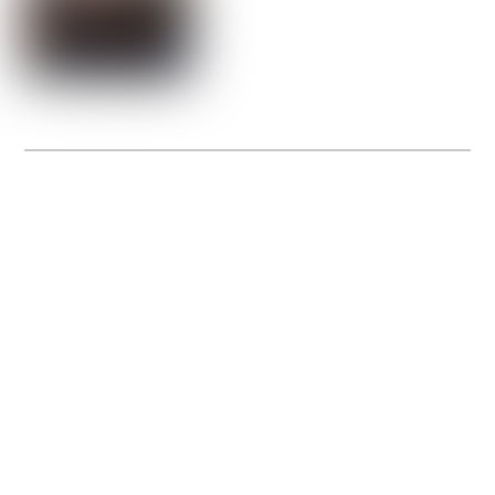
La Gacilly fête les 200 ans de la photo
20 expos pour célébrer les 23 ans du remarquable festival de la Gacilly et les 200
d’un art qu’il honore : la photographie.