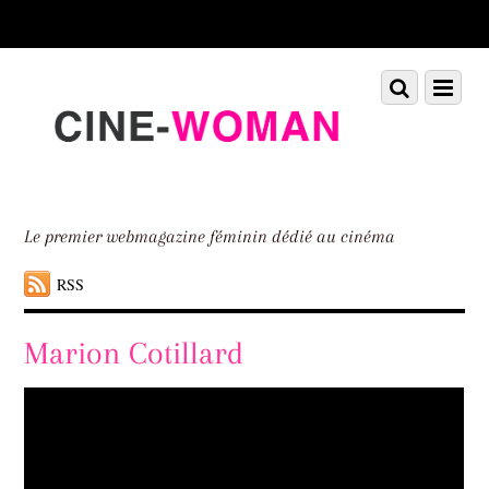
Scroll
down
to
Scroll
Menu
content
down
to
content
Le premier webmagazine féminin dédié au cinéma
RSS
Marion Cotillard