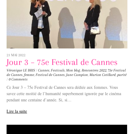
21 MAI 2022
Jour 3 – 75e Festival de Cannes
Véronique LE BRIS
/
Cannes
,
Festivals
,
Mon blog
,
Rencontres
2022
,
75e Festival
de Cannes
,
femme
,
Festival de Cannes
,
Jane Campion
,
Marion Cotillard
,
parité
/
0 Comments
Ce Jour 3 – 75e Festival de Cannes sera dédiée aux femmes. Vous
savez cette moitié de l’humanité superbement ignorée par le cinéma
pendant une centaine d’année. Si, si…
Lire la suite