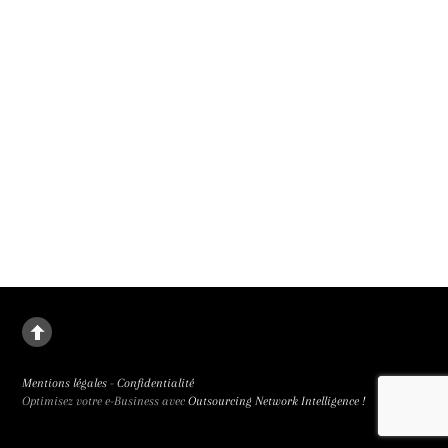
Un malus pour renforcer la parité au cinéma
Le 1er janvier 2027, un malus parité remplacera les bonus des subventions mis
en place en 2019, a annoncé le président du CNC. Parce que la place des femmes
au cinéma rétrograde.
Mentions légales
-
Confidentialité
Optimisez votre e-Business avec
Outsourcing Network Intelligence !