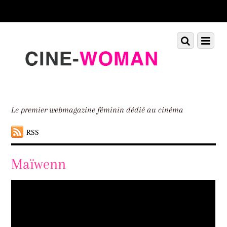
Scroll
down
to
Scroll
Menu
content
down
to
content
Le premier webmagazine féminin dédié au cinéma
RSS
Maïwenn