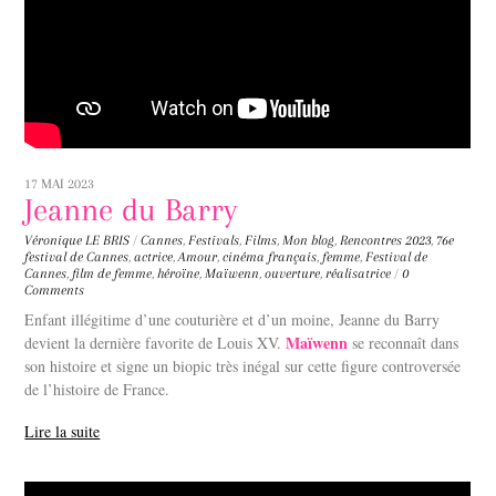
17 MAI 2023
Jeanne du Barry
Véronique LE BRIS
/
Cannes
,
Festivals
,
Films
,
Mon blog
,
Rencontres
2023
,
76e
festival de Cannes
,
actrice
,
Amour
,
cinéma français
,
femme
,
Festival de
Cannes
,
film de femme
,
héroïne
,
Maïwenn
,
ouverture
,
réalisatrice
/
0
Comments
Enfant illégitime d’une couturière et d’un moine, Jeanne du Barry
Maïwenn
devient la dernière favorite de Louis XV.
se reconnaît dans
son histoire et signe un biopic très inégal sur cette figure controversée
de l’histoire de France.
Lire la suite