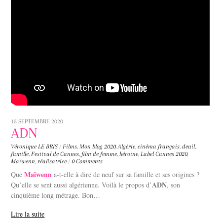
15 SEPTEMBRE 2020
ADN
Véronique LE BRIS
/
Films
,
Mon blog
2020
,
Algérie
,
cinéma français
,
deuil
,
famille
,
Festival de Cannes
,
film de femme
,
héroïne
,
Label Cannes 2020
,
Maïwenn
,
réalisatrice
/
0 Comments
Maïwenn
Que
a-t-elle à dire de neuf sur sa famille et ses origines ?
ADN
Qu’elle se sent aussi algérienne. Voilà le propos d’
, son
cinquième long métrage. Bon…
Lire la suite