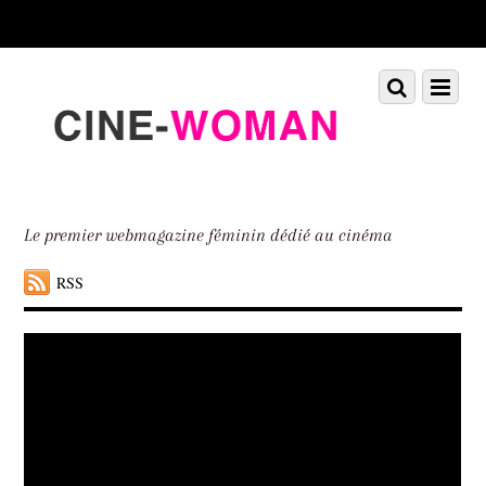
Scroll
down
to
Scroll
Menu
content
down
to
content
Le premier webmagazine féminin dédié au cinéma
RSS