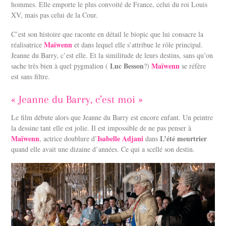
hommes. Elle emporte le plus convoité de France, celui du roi Louis
XV, mais pas celui de la Cour.
C’est son histoire que raconte en détail le biopic que lui consacre la
Maïwenn
réalisatrice
et dans lequel elle s’attribue le rôle principal.
Jeanne du Barry, c’est elle. Et la similitude de leurs destins, sans qu’on
Luc Besson
Maïwenn
sache très bien à quel pygmalion (
?)
se réfère
est sans filtre.
« Jeanne du Barry, c’est moi »
Le film débute alors que Jeanne du Barry est encore enfant. Un peintre
la dessine tant elle est jolie. Il est impossible de ne pas penser à
Maïwenn
Isabelle Adjani
L’été meurtrier
, actrice doublure d’
dans
quand elle avait une dizaine d’années.
Ce qui a scellé son destin.