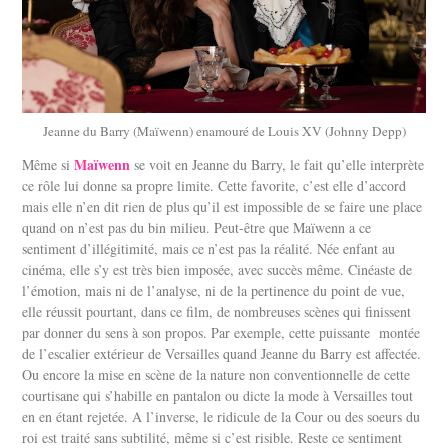
Jeanne du Barry (Maïwenn) enamouré de Louis XV (Johnny Depp)
Maïwenn
Même si
se voit en Jeanne du Barry, le fait qu’elle interprète
ce rôle lui donne sa propre limite. Cette favorite, c’est elle d’accord
mais elle n’en dit rien de plus qu’il est impossible de se faire une place
quand on n’est pas du bin milieu. Peut-être que Maïwenn a ce
sentiment d’illégitimité, mais ce n’est pas la réalité. Née enfant au
cinéma, elle s’y est très bien imposée, avec succès même. Cinéaste de
l’émotion, mais ni de l’analyse, ni de la pertinence du point de vue,
elle réussit pourtant, dans ce film, de nombreuses scènes qui finissent
par donner du sens à son propos. Par exemple, cette puissante montée
de l’escalier extérieur de Versailles quand Jeanne du Barry est affectée.
Ou encore la mise en scène de la nature non conventionnelle de cette
courtisane qui s’habille en pantalon ou dicte la mode à Versailles tout
en en étant rejetée. A l’inverse, le ridicule de la Cour ou des soeurs du
roi est traité sans subtilité, même si c’est risible. Reste ce sentiment