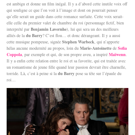
est ambigu et donne un film inégal. Il y a d’abord cette inutile voix off
qui souligne ce que l’on voit à l’image et dont on pourrait penser
qu’elle serait un guide dans cette romance surfaite. Cette voix serait-
elle celle du premier valet de chambre du roi (personnage fictif, bien
Benjamin Lavernhe
interprété par
), lui qui sera un des meilleurs
du Barry
alliés de la
? C’est flou… et donc dérangeant. Il y a aussi
Stephen Warbeck
cette musique pompeuse, signée
, qui n’apporte
Marie-Antoinette
Sofia
hélas aucune modernité au propos, loin du
de
Coppola
Maïwenn
, par exemple et qui, de son propre aveu, a inspiré
.
Il y a enfin cette relation entre le roi et sa favorite, qui est traitée avec
un romantisme de jeune fille quand leur passion devrait être charnelle,
du Barry
torride. Là, c’est à peine si la
pose sa tête sur l’épaule du
roi…