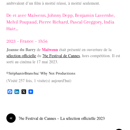
ambivalent d’un film à moitié réussi, à moitié seulement.
De et avec Maïwenn, Johnny Depp, Benjamin Lavernhe,
Melvil Poupaud, Pierre Richard, Pascal Greggory, India
Hair…
2023 – France – 1h56
Jeanne du Barry
Maïwenn
de
était présenté en ouverture de la
sélection officielle
du
76e Festival de Cannes
, hors compétition. Il est
sorti au cinéma le 17 mai 2023.
©StéphanieBranchu/ Why Not Productions
(Visité 257 fois, 1 visite(s) aujourd'hui)
F
L
X
a
i
c
n
e
k
b
e
o
d
«
76e Festival de Cannes – La sélection officielle 2023
o
I
k
n