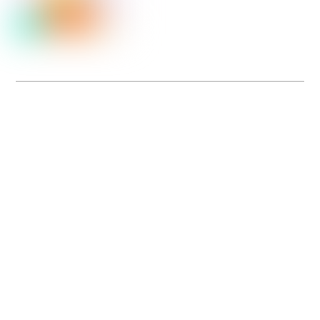
Dolce Vita sur Seine
La 5e édition du festival de cinéma italien Dolce Vita sur Seine met à l’honneur
5 films inédits de réalisatrices contemporaines. Entre autres. Jusqu’au 7 juillet.