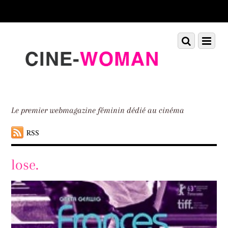
Scroll
down
to
Scroll
Menu
content
down
to
content
Le premier webmagazine féminin dédié au cinéma
RSS
lose.