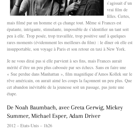
s’agissait d’un
vrai film de
filles. Certes,
mais filmé par un homme et ça change tout. Même si Frances est
épatante, intrigante, stimulante, impossible de s’identifier un tant soit
peu à elle. Trop posée, trop travaillée, trop positive sauf à quelques
rares moments (évidemment les meilleurs du film) : le dîner où elle est
insupportable, son voyage à Paris et son retour en taxi à New York.
Je ne vous dirai pas si elle parvient à ses fins, mais Frances aurait
mérité d’être un peu plus cabossée par ses échecs. Sans en faire une
« Sue perdue dans Manhattan », film magnifique d’Amos Kollek sur le
rêve américain, on aurait aimé les coups la façonnent un peu plus. Que
cet abandon inévitable de la jeunesse soit un passage, pas juste une
étape.
De Noah Baumbach, a
vec Greta Gerwig, Mickey
Summer, Michael Esper, Adam Driver
2012 – Etats-Unis – 1h26