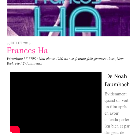
3 JUILLET 2013
Frances Ha
Véronique LE BRIS
/
Non classé
1980
,
danse
,
femme
,
fille
,
jeunesse
,
lose.
,
New
York
,
vie
/
2 Comments
De Noah
Baumbach
Evidemment
quand on voit
un film après
en avoir
entendu parler
(en bien et par
des gens de