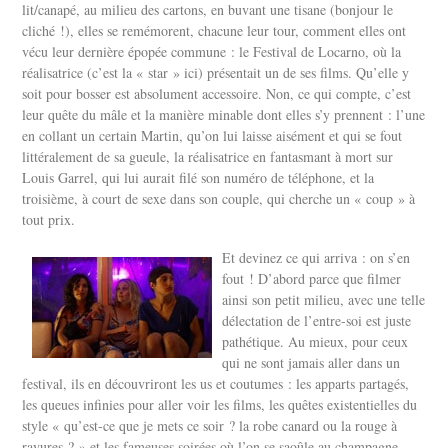
lit/canapé, au milieu des cartons, en buvant une tisane (bonjour le
cliché !), elles se remémorent, chacune leur tour, comment elles ont
vécu leur dernière épopée commune : le Festival de Locarno, où la
réalisatrice (c’est la « star » ici) présentait un de ses films. Qu’elle y
soit pour bosser est absolument accessoire. Non, ce qui compte, c’est
leur quête du mâle et la manière minable dont elles s’y prennent : l’une
en collant un certain Martin, qu’on lui laisse aisément et qui se fout
littéralement de sa gueule, la réalisatrice en fantasmant à mort sur
Louis Garrel, qui lui aurait filé son numéro de téléphone, et la
troisième, à court de sexe dans son couple, qui cherche un « coup » à
tout prix.
Et devinez ce qui arriva : on s’en
fout ! D’abord parce que filmer
ainsi son petit milieu, avec une telle
délectation de l’entre-soi est juste
pathétique. Au mieux, pour ceux
qui ne sont jamais aller dans un
festival, ils en découvriront les us et coutumes : les apparts partagés,
les queues infinies pour aller voir les films, les quêtes existentielles du
style « qu’est-ce que je mets ce soir ? la robe canard ou la rouge à
rayures ? » et les fameuses soirées où l’on se saoûle au champagne