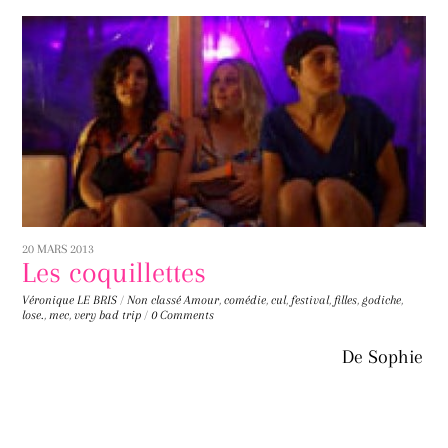
20 MARS 2013
Les coquillettes
Véronique LE BRIS
/
Non classé
Amour
,
comédie
,
cul
,
festival
,
filles
,
godiche
,
lose.
,
mec
,
very bad trip
/
0 Comments
De Sophie