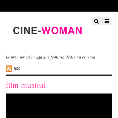
Scroll
down
to
Scroll
Menu
content
down
to
content
Le premier webmagazine féminin dédié au cinéma
RSS
film musical