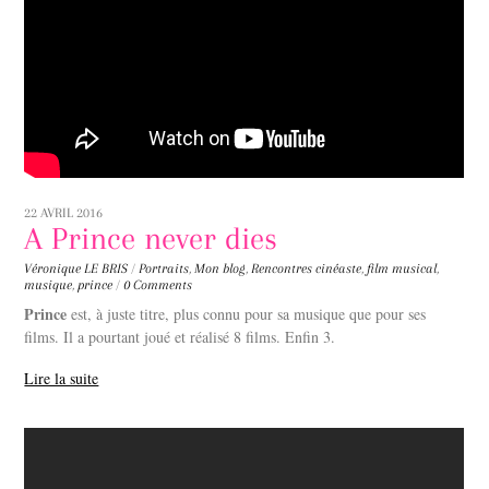
22 AVRIL 2016
A Prince never dies
Véronique LE BRIS
/
Portraits
,
Mon blog
,
Rencontres
cinéaste
,
film musical
,
musique
,
prince
/
0 Comments
Prince
est, à juste titre, plus connu pour sa musique que pour ses
films. Il a pourtant joué et réalisé 8 films. Enfin 3.
Lire la suite