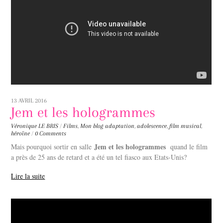
13 AVRIL 2016
Jem et les hologrammes
Véronique LE BRIS
/
Films
,
Mon blog
adaptation
,
adolescence
,
film musical
,
héroïne
/
0 Comments
Jem et les hologrammes
Mais pourquoi sortir en salle
quand le film
a près de 25 ans de retard et a été un tel fiasco aux Etats-Unis?
Lire la suite