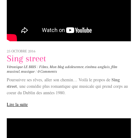
25 OCTOBRE 2016
Sing street
Véronique LE BRIS
/
Films
,
Mon blog
adolescence
,
cinéma anglais
,
film
musical
,
musique
/
0 Comments
Sing
Poursuivre ses rêves, aller son chemin… Voilà le propos de
street
, une comédie plus romantique que musicale qui prend corps au
coeur du Dublin des années 1980.
Lire la suite