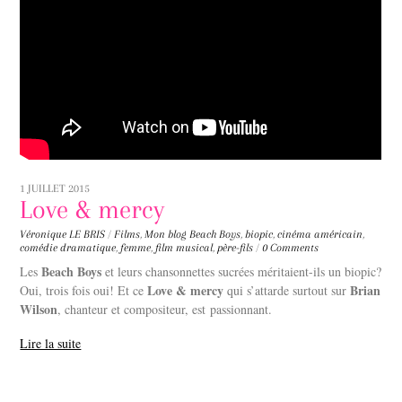
1 JUILLET 2015
Love & mercy
Véronique LE BRIS
/
Films
,
Mon blog
Beach Boys
,
biopic
,
cinéma américain
,
comédie dramatique
,
femme
,
film musical
,
père-fils
/
0 Comments
Beach Boys
Les
et leurs chansonnettes sucrées méritaient-ils un biopic?
Love & mercy
Brian
Oui, trois fois oui! Et ce
qui s’attarde surtout sur
Wilson
, chanteur et compositeur, est passionnant.
Lire la suite