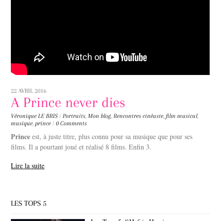
22 AVRIL 2016
A Prince never dies
Véronique LE BRIS
/
Portraits
,
Mon blog
,
Rencontres
cinéaste
,
film musical
,
musique
,
prince
/
0 Comments
Prince
est, à juste titre, plus connu pour sa musique que pour ses
films. Il a pourtant joué et réalisé 8 films. Enfin 3.
Lire la suite
LES TOPS 5