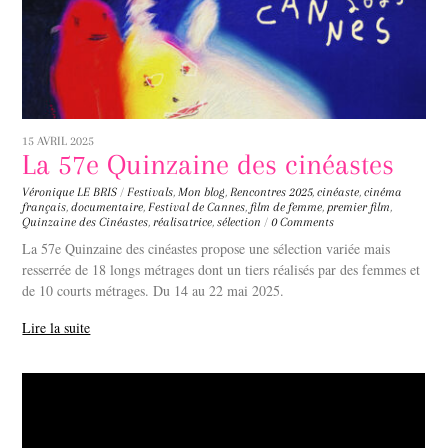
15 AVRIL 2025
La 57e Quinzaine des cinéastes
Véronique LE BRIS
/
Festivals
,
Mon blog
,
Rencontres
2025
,
cinéaste
,
cinéma
français
,
documentaire
,
Festival de Cannes
,
film de femme
,
premier film
,
Quinzaine des Cinéastes
,
réalisatrice
,
sélection
/
0 Comments
La 57e Quinzaine des cinéastes propose une sélection variée mais
resserrée de 18 longs métrages dont un tiers réalisés par des femmes et
de 10 courts métrages. Du 14 au 22 mai 2025.
Lire la suite