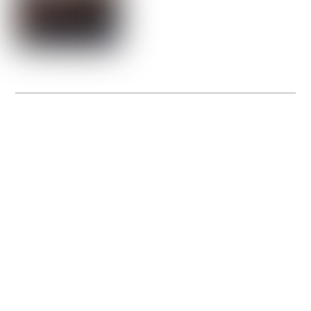
La Gacilly fête les 200 ans de la photo
20 expos pour célébrer les 23 ans du remarquable festival de la Gacilly et les 200
d’un art qu’il honore : la photographie.