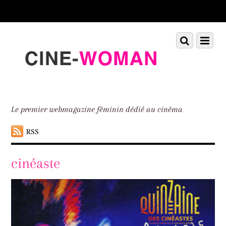
Scroll
down
to
Scroll
Menu
content
down
to
content
Le premier webmagazine féminin dédié au cinéma
RSS
cinéaste