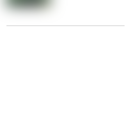
La Gacilly fête les 200 ans de la photo
20 expos pour célébrer les 23 ans du remarquable festival de la Gacilly et les 200
d’un art qu’il honore : la photographie.