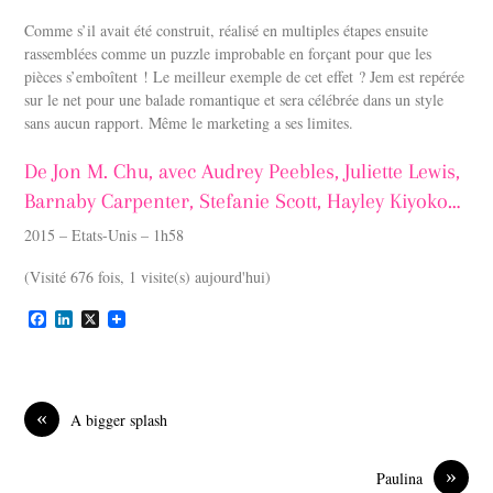
Comme s’il avait été construit, réalisé en multiples étapes ensuite
rassemblées comme un puzzle improbable en forçant pour que les
pièces s’emboîtent ! Le meilleur exemple de cet effet ? Jem est repérée
sur le net pour une balade romantique et sera célébrée dans un style
sans aucun rapport. Même le marketing a ses limites.
De Jon M. Chu, avec Audrey Peebles, Juliette Lewis,
Barnaby Carpenter, Stefanie Scott, Hayley Kiyoko…
2015 – Etats-Unis – 1h58
(Visité 676 fois, 1 visite(s) aujourd'hui)
F
L
X
a
i
c
n
e
k
b
e
o
d
«
A bigger splash
o
I
k
n
»
Paulina