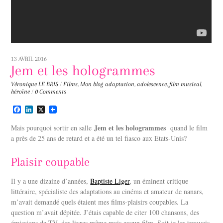
13 AVRIL 2016
Jem et les hologrammes
Véronique LE BRIS
/
Films
,
Mon blog
adaptation
,
adolescence
,
film musical
,
héroïne
/
0 Comments
F
L
X
a
i
c
n
Jem et les hologrammes
Mais pourquoi sortir en salle
quand le film
e
k
a près de 25 ans de retard et a été un tel fiasco aux Etats-Unis?
b
e
o
d
o
I
Plaisir coupable
k
n
Il y a une dizaine d’années,
Baptiste Liger
, un éminent critique
littéraire, spécialiste des adaptations au cinéma et amateur de nanars,
m’avait demandé quels étaient mes films-plaisirs coupables. La
question m’avait dépitée. J’étais capable de citer 100 chansons, des
émissions de TV, des livres même mais aucun film. Soit je les trouvais