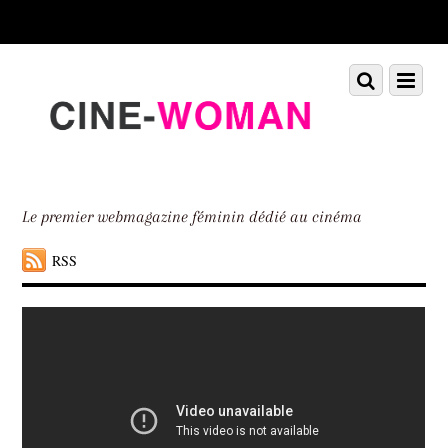
Scroll
down
to
Scroll
Menu
content
down
to
content
Le premier webmagazine féminin dédié au cinéma
RSS