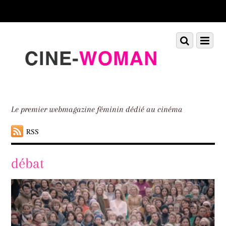
Scroll
down
to
Scroll
Menu
content
down
to
content
Le premier webmagazine féminin dédié au cinéma
RSS
débat