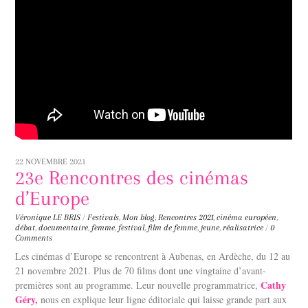
22 NOVEMBRE 2021
23e Rencontres des cinémas
d’Europe
Véronique LE BRIS
/
Festivals
,
Mon blog
,
Rencontres
2021
,
cinéma européen
,
débat
,
documentaire
,
femme
,
festival
,
film de femme
,
jeune
,
réalisatrice
/
0
Comments
Les cinémas d’Europe se rencontrent à Aubenas, en Ardèche, du 12 au
21 novembre 2021. Plus de 70 films dont une vingtaine d’avant-
Cathy
premières sont au programme. Leur nouvelle programmatrice,
Géry,
nous en explique leur ligne éditoriale qui laisse grande part aux