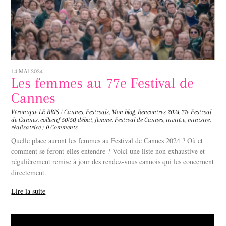
14 MAI 2024
Les femmes au 77e Festival de
Cannes
Véronique LE BRIS
/
Cannes
,
Festivals
,
Mon blog
,
Rencontres
2024
,
77e Festival
de Cannes
,
collectif 50/50
,
débat
,
femme
,
Festival de Cannes
,
invité.e
,
ministre
,
réalisatrice
/
0 Comments
Quelle place auront les femmes au Festival de Cannes 2024 ? Où et
comment se feront-elles entendre ? Voici une liste non exhaustive et
régulièrement remise à jour des rendez-vous cannois qui les concernent
directement.
Lire la suite