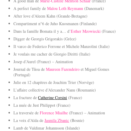
A good man de
Marie-Castille Mention Schaar
(France)
A perfect family de
Malou Leth Reymann
(Danemark)
After love d’Aleem Kahn (Grande-Bretagne)
Compartiment n°6 de Juho Kuosmanen (Finlande)
Dans la famille Bomata il y a… d’
Esther Mzowiecki
(France)
Digger de Georgis Grigorakis (Grèce)
Il varco de Federico Ferrone et Michele Manzolini (Italie)
Je voulais me cacher de Giorgio Diritti (Italie)
Josep d’Aurel (France) – Animation
Journal de Tûoa de
Maureen Fazendeiro
et Miguel Gomes
(Portugal)
Julie en 12 chapitres de Joachim Trier (Norvège)
L’affaire collective d’Alexander Nanu (Roumanie)
La fracture de
Catherine Corsini
(France)
La nuée de Just Philippot (France)
La traversée de
Florence Miailhe
(France) – Animation
La voix d’Aïda de
Jasmila Zbanic
(Bosnie)
Lamb de Valdimar Johannsson (Islande)