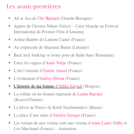
Les avant-premières
Ali et Ava de
Clio Barnard
(Grande-Bretagne)
Apples de Christos Nikou (Grèce) – Carte blanche au Festival
International du Premier Film d’Annonay
Arthur Rambo de Laurent Cantet (France)
Au crépuscule de Sharunas Bartas (Lituanie)
Back luck banking or loony porn de Radu June (Roumanie)
Entre les vagues d’
Anaïs Volpé
(France)
L’été l’éternité d’
Emilie Aussel
(France)
L’événement d’
Audrey Diwan
(France)
L’histoire de ma femme
d’Ildiko
Enyedi
(Hongrie)
La colline où les lionnes rugissent de
Luana Bajrami
(Kosovo/Tunisie)
La fièvre de Petrov de Kirill Serebrennikov (Russie)
La place d’une autre d’
Aurelia Georges
(France)
Les voisins de mes voisins sont mes voisins d’
Anne-Laure Daffis
et
Léo Marchand (France) – Animation