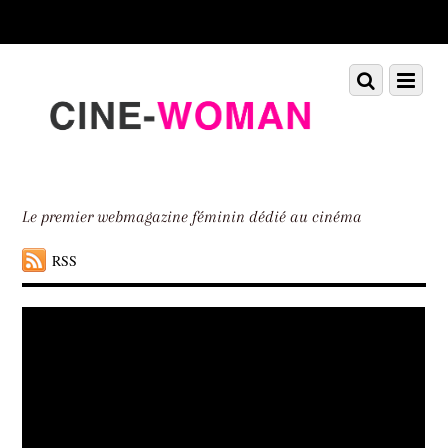
Scroll
down
to
Scroll
Menu
content
down
to
content
Le premier webmagazine féminin dédié au cinéma
RSS