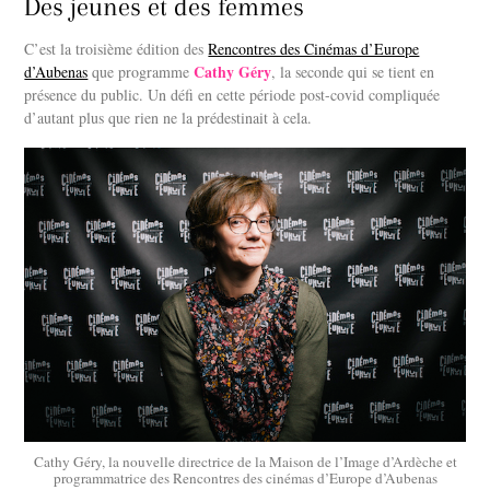
Des jeunes et des femmes
C’est la troisième édition des
Rencontres des Cinémas d’Europe
Cathy Géry
d’Aubenas
que programme
, la seconde qui se tient en
présence du public. Un défi en cette période post-covid compliquée
d’autant plus que rien ne la prédestinait à cela.
Cathy Géry, la nouvelle directrice de la Maison de l’Image d’Ardèche et
programmatrice des Rencontres des cinémas d’Europe d’Aubenas