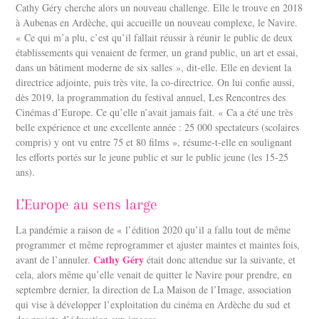
Cathy Géry cherche alors un nouveau challenge. Elle le trouve en 2018
à Aubenas en Ardèche, qui accueille un nouveau complexe, le Navire.
« Ce qui m’a plu, c’est qu’il fallait réussir à réunir le public de deux
établissements qui venaient de fermer, un grand public, un art et essai,
dans un bâtiment moderne de six salles », dit-elle. Elle en devient la
directrice adjointe, puis très vite, la co-directrice. On lui confie aussi,
dès 2019, la programmation du festival annuel, Les Rencontres des
Cinémas d’Europe. Ce qu’elle n’avait jamais fait. « Ca a été une très
belle expérience et une excellente année : 25 000 spectateurs (scolaires
compris) y ont vu entre 75 et 80 films », résume-t-elle en soulignant
les efforts portés sur le jeune public et sur le public jeune (les 15-25
ans).
L’Europe au sens large
La pandémie a raison de « l’édition 2020 qu’il a fallu tout de même
programmer et même reprogrammer et ajuster maintes et maintes fois,
Cathy Géry
avant de l’annuler.
était donc attendue sur la suivante, et
cela, alors même qu’elle venait de quitter le Navire pour prendre, en
septembre dernier, la direction de La Maison de l’Image, association
qui vise à développer l’exploitation du cinéma en Ardèche du sud et