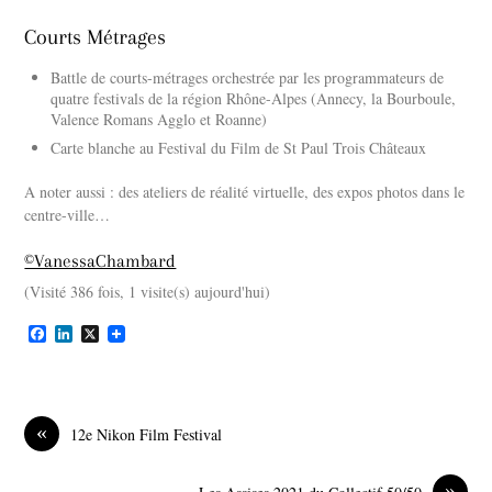
Courts Métrages
Battle de courts-métrages orchestrée par les programmateurs de
quatre festivals de la région Rhône-Alpes (Annecy, la Bourboule,
Valence Romans Agglo et Roanne)
Carte blanche au Festival du Film de St Paul Trois Châteaux
A noter aussi : des ateliers de réalité virtuelle, des expos photos dans le
centre-ville…
©VanessaChambard
(Visité 386 fois, 1 visite(s) aujourd'hui)
F
L
X
a
i
c
n
e
k
b
e
o
d
«
12e Nikon Film Festival
o
I
k
n
»