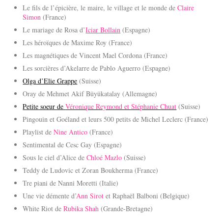
Le fils de l’épicière, le maire, le village et le monde de
Claire
Simon
(France)
Le mariage de Rosa d’
Iciar Bollain
(Espagne)
Les héroïques de Maxime Roy (France)
Les magnétiques de Vincent Mael Cordona (France)
Les sorcières d’Akelarre de Pablo Aguerro (Espagne)
Olga d’Elie Grappe
(Suisse)
Oray de Mehmet Akif Büyükatalay (Allemagne)
Petite soeur de
Véronique Reymond et Stéphanie Chuat
(Suisse)
Pingouin et Goéland et leurs 500 petits de Michel Leclerc (France)
Playlist de
Nine Antico
(France)
Sentimental de Cesc Gay (Espagne)
Sous le ciel d’Alice de
Chloé Mazlo
(Suisse)
Teddy de Ludovic et Zoran Boukherma (France)
Tre piani de Nanni Moretti (Italie)
Une vie démente d’
Ann Sirot
et Raphaël Balboni (Belgique)
White Riot de
Rubika Shah
(Grande-Bretagne)