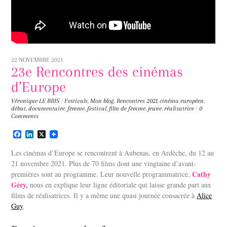
22 NOVEMBRE 2021
23e Rencontres des cinémas
d’Europe
Véronique LE BRIS
/
Festivals
,
Mon blog
,
Rencontres
2021
,
cinéma européen
,
débat
,
documentaire
,
femme
,
festival
,
film de femme
,
jeune
,
réalisatrice
/
0
Comments
F
L
X
a
i
c
n
Les cinémas d’Europe se rencontrent à Aubenas, en Ardèche, du 12 au
e
k
21 novembre 2021. Plus de 70 films dont une vingtaine d’avant-
b
e
Cathy
premières sont au programme. Leur nouvelle programmatrice,
o
d
o
I
Géry,
nous en explique leur ligne éditoriale qui laisse grande part aux
k
n
films de réalisatrices. Il y a même une quasi journée consacrée à
Alice
Guy
.