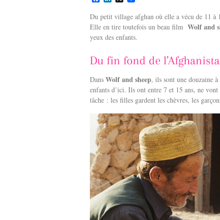
a
i
c
n
Du petit village afghan où elle a vécu de 11 à
e
k
Wolf and 
Elle en tire toutefois un beau film
b
e
yeux des enfants.
o
d
o
I
k
n
Du fin fond de l’Afghanist
Wolf and sheep
Dans
, ils sont une douzaine à
enfants d’ici. Ils ont entre 7 et 15 ans, ne vont
tâche : les filles gardent les chèvres, les garço