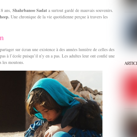
Shahrbanoo Sadat
 18 ans,
a surtout gardé de mauvais souvenirs.
sheep.
Une chronique de la vie quotidienne perçue à travers les
an
 partager sur écran une existence à des années lumière de celles des
 pas à l’école puisqu’il n’y en a pas. Les adultes leur ont confié une
ns les moutons.
ARTIC