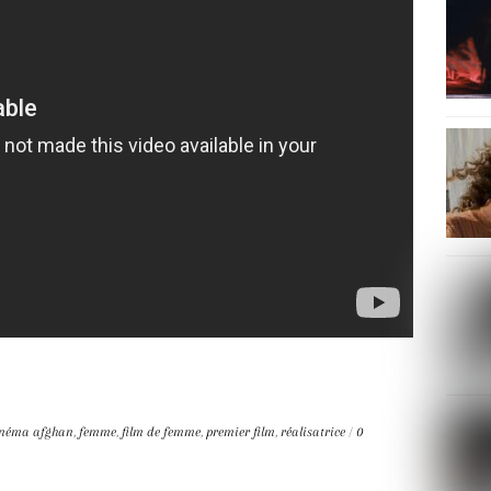
inéma afghan
,
femme
,
film de femme
,
premier film
,
réalisatrice
/
0