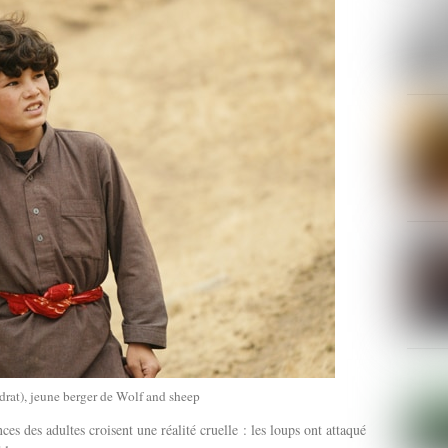
rat), jeune berger de Wolf and sheep
es des adultes croisent une réalité cruelle : les loups ont attaqué