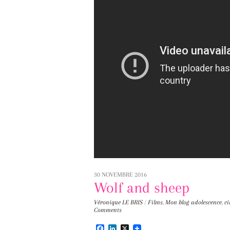
30 NOVEMBRE 2016
Wolf and sheep
Véronique LE BRIS
/
Films
,
Mon blog
adolescence
,
c
Comments
F
L
X