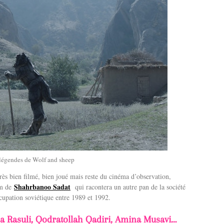
 légendes de Wolf and sheep
très bien filmé, bien joué mais reste du cinéma d’observation,
Shahrbanoo Sadat
lm de
qui racontera un autre pan de la société
ccupation soviétique entre 1989 et 1992.
a Rasuli, Qodratollah Qadiri, Amina Musavi…