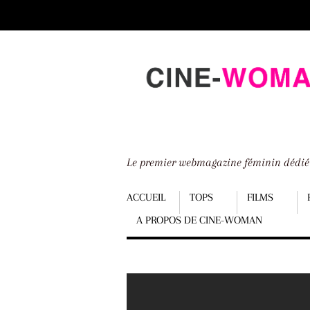
Scroll
down
to
content
Le premier webmagazine féminin dédi
Menu
ACCUEIL
TOPS
FILMS
A PROPOS DE CINE-WOMAN
Scroll
down
to
content