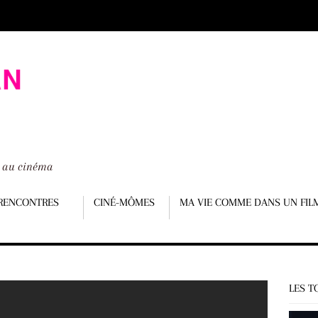
é au cinéma
RENCONTRES
CINÉ-MÔMES
MA VIE COMME DANS UN FIL
LES T