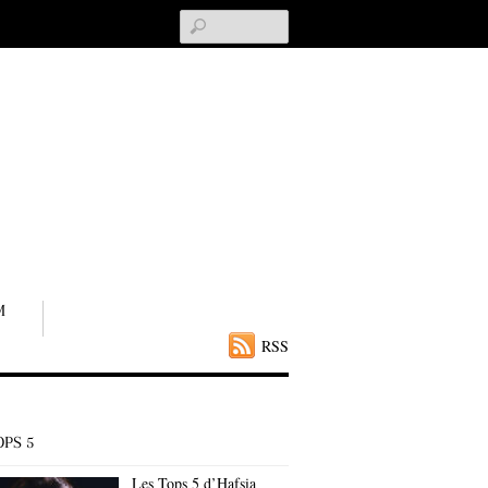
Search
M
RSS
OPS 5
Les Tops 5 d’Hafsia