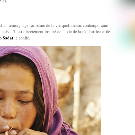
bles.
est un témoignage rarissime de la vie quotidienne contemporaine
 puisqu’il est directement inspiré de la vie de la réalisatrice et de
o Sadat
le confie.