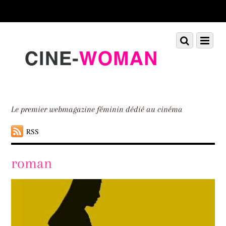
Scroll
down
to
Scroll
Menu
content
down
to
content
Le premier webmagazine féminin dédié au cinéma
RSS
roman