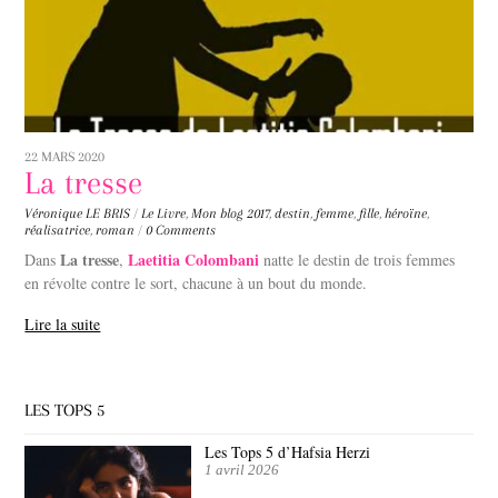
22 MARS 2020
La tresse
Véronique LE BRIS
/
Le Livre
,
Mon blog
2017
,
destin
,
femme
,
fille
,
héroïne
,
réalisatrice
,
roman
/
0 Comments
La tresse
Laetitia Colombani
Dans
,
natte le destin de trois femmes
en révolte contre le sort, chacune à un bout du monde.
Lire la suite
LES TOPS 5
Les Tops 5 d’Hafsia Herzi
1 avril 2026