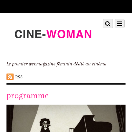
Scroll
down
to
Scroll
Menu
content
down
to
content
Le premier webmagazine féminin dédié au cinéma
RSS
programme