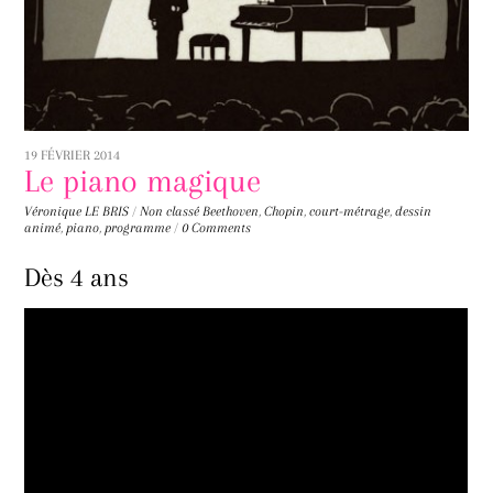
19 FÉVRIER 2014
Le piano magique
Véronique LE BRIS
/
Non classé
Beethoven
,
Chopin
,
court-métrage
,
dessin
animé
,
piano
,
programme
/
0 Comments
Dès 4 ans