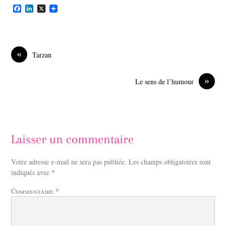
F
L
X
a
i
c
n
e
k
b
e
o
d
«
Tarzan
o
I
k
n
»
Le sens de l’humour
Laisser un commentaire
Votre adresse e-mail ne sera pas publiée.
Les champs obligatoires sont
indiqués avec
*
Commentaire
*