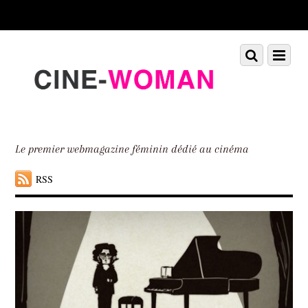
Scroll
down
to
Scroll
Menu
content
down
to
content
Le premier webmagazine féminin dédié au cinéma
RSS