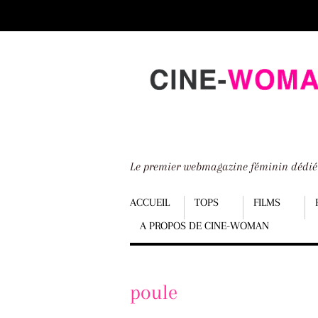
Scroll
down
to
content
Le premier webmagazine féminin dédi
Menu
ACCUEIL
TOPS
FILMS
A PROPOS DE CINE-WOMAN
Scroll
down
to
poule
content