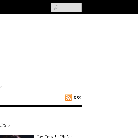
Search
M
RSS
OPS 5
Les Tops 5 d’Hafsia