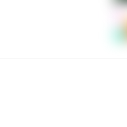
Dolce Vita sur Seine
néma italien Dolce Vita sur Seine met à l’honneur 5 films inédits de réalisatrices contemporaines. E