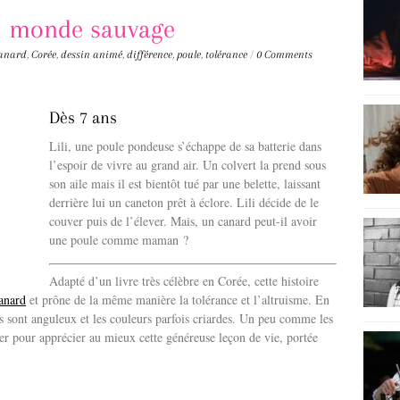
du monde sauvage
anard
,
Corée
,
dessin animé
,
différence
,
poule
,
tolérance
/
0 Comments
Dès 7 ans
Lili, une poule pondeuse s’échappe de sa batterie dans
l’espoir de vivre au grand air
.
Un colvert la prend sous
son aile mais il est bientôt tué par une belette, laissant
derrière lui un caneton prêt à éclore. Lili décide de le
couver puis de l’élever. Mais, un canard peut-il avoir
une poule comme maman ?
Adapté d’un livre très célèbre en Corée, cette histoire
canard
et prône de la même manière la tolérance et l’altruisme. En
ns sont anguleux et les couleurs parfois criardes. Un peu comme les
tuer pour apprécier au mieux cette généreuse leçon de vie, portée