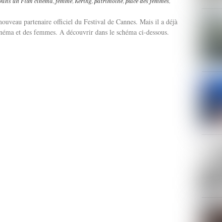
ans un Film
cinéma
,
femme
,
Kering
,
patrimoine
,
place des femmes
,
nouveau partenaire officiel du Festival de Cannes. Mais il a déjà
néma et des femmes. A découvrir dans le schéma ci-dessous.