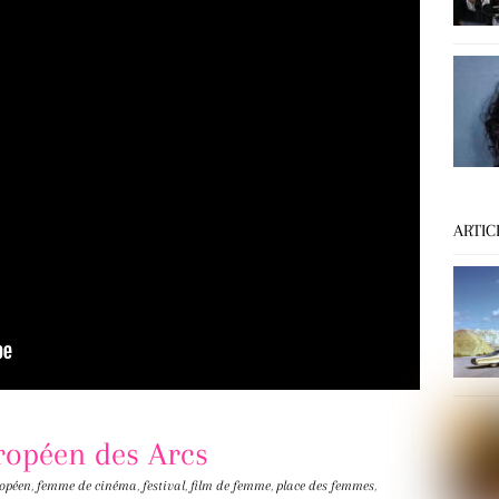
ARTIC
ropéen des Arcs
opéen
,
femme de cinéma
,
festival
,
film de femme
,
place des femmes
,