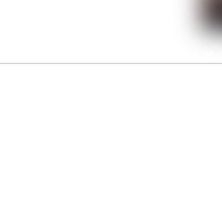
La Gacilly fête les 200 ans de la photo
r célébrer les 23 ans du remarquable festival de la Gacilly et les 200 d’un art qu’il honore : la 