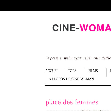
Scroll
down
to
content
Le premier webmagazine féminin dédi
Menu
ACCUEIL
TOPS
FILMS
A PROPOS DE CINE-WOMAN
Scroll
down
to
place des femmes
content