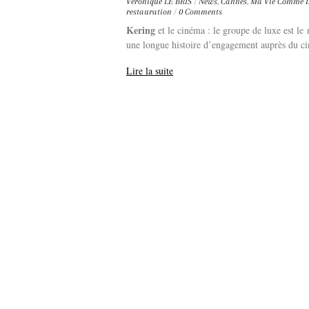
Véronique LE BRIS
/
News
,
Cannes
,
Ma Vie Comme D
restauration
/
0 Comments
Kering
et le cinéma : le groupe de luxe est le 
une longue histoire d’engagement auprès du ci
Lire la suite