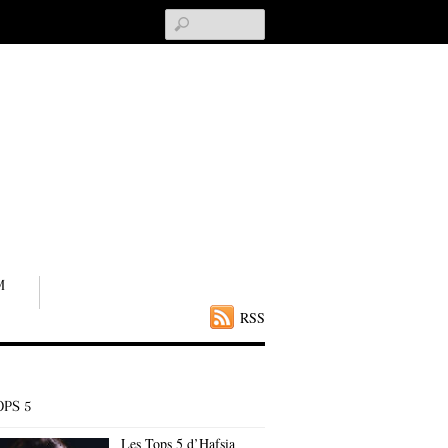
Search
M
RSS
OPS 5
Les Tops 5 d’Hafsia