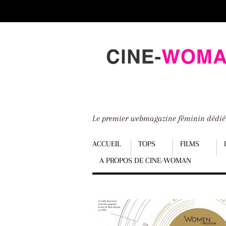
Scroll
down
to
content
Le premier webmagazine féminin dédi
Menu
ACCUEIL
TOPS
FILMS
A PROPOS DE CINE-WOMAN
Scroll
down
to
content