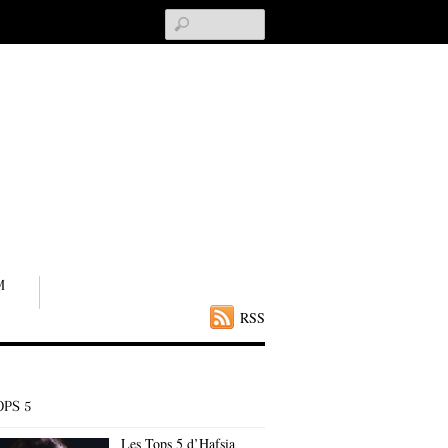
Search
M
RSS
OPS 5
Les Tops 5 d’Hafsia