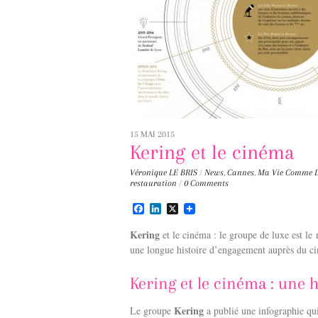
15 MAI 2015
Kering et le cinéma
Véronique LE BRIS
/
News
,
Cannes
,
Ma Vie Comme D
restauration
/
0 Comments
F
L
X
a
i
c
n
Kering
et le cinéma : le groupe de luxe est le 
e
k
une longue histoire d’engagement auprès du ci
b
e
o
d
o
I
Kering et le cinéma : une 
k
n
Kering
Le groupe
a publié une infographie qui