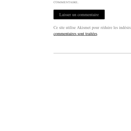
commentaire.
Ce site utilise Akismet pour réduire les indésir
commentaires sont traitées
.
20 expos pou