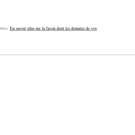
ables.
En savoir plus sur la façon dont les données de vos
La Gacilly fête les 200 ans de la photo
r célébrer les 23 ans du remarquable festival de la Gacilly et les 200 d’un art qu’il honore : la 