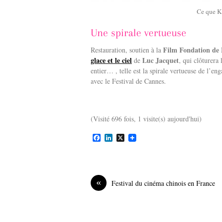
Ce que Ke
Une spirale vertueuse
Film Fondation de 
Restauration, soutien à la
glace et le ciel
Luc Jacquet
de
, qui clôturera
entier… , telle est la spirale vertueuse de l’e
avec le Festival de Cannes.
(Visité 696 fois, 1 visite(s) aujourd'hui)
F
L
X
a
i
c
n
e
k
b
e
o
d
«
Festival du cinéma chinois en France
o
I
k
n