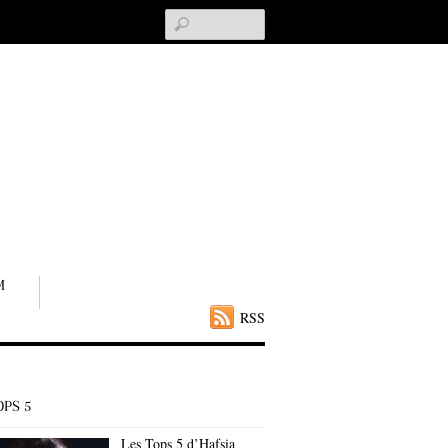
Search
M
RSS
OPS 5
Les Tops 5 d’Hafsia