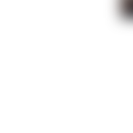
La Gacilly fête les 200 ans de la photo
r célébrer les 23 ans du remarquable festival de la Gacilly et les 200 d’un art qu’il honore : la 