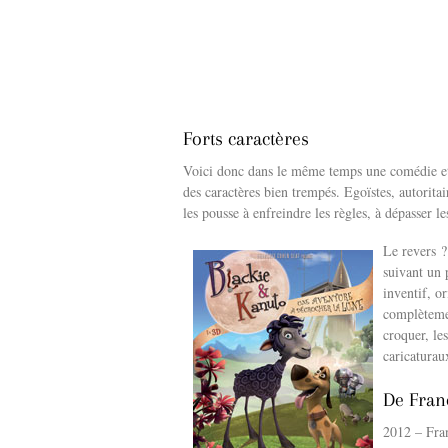
Forts caractères
Voici donc dans le même temps une comédie et 
des caractères bien trempés. Egoïstes, autoritai
les pousse à enfreindre les règles, à dépasser l
Le revers ?
suivant un 
inventif, or
complètemen
croquer, le
caricaturau
De Fran
2012 – Fra