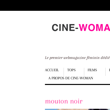
Scroll
down
to
content
Le premier webmagazine féminin dédi
Menu
ACCUEIL
TOPS
FILMS
A PROPOS DE CINE-WOMAN
Scroll
down
to
mouton noir
content