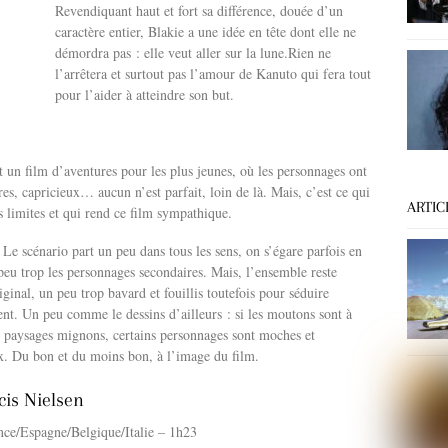
Revendiquant haut et fort sa différence, douée d’un
caractère entier, Blakie a une idée en tête dont elle ne
démordra pas : elle veut aller sur la lune.Rien ne
l’arrêtera et surtout pas l’amour de Kanuto qui fera tout
pour l’aider à atteindre son but.
un film d’aventures pour les plus jeunes, où les personnages ont
res, capricieux… aucun n’est parfait, loin de là. Mais, c’est ce qui
ARTIC
es limites et qui rend ce film sympathique.
 Le scénario part un peu dans tous les sens, on s’égare parfois en
peu trop les personnages secondaires. Mais, l’ensemble reste
iginal, un peu trop bavard et fouillis toutefois pour séduire
t. Un peu comme le dessins d’ailleurs : si les moutons sont à
s paysages mignons, certains personnages sont moches et
x. Du bon et du moins bon, à l’image du film.
cis Nielsen
nce/Espagne/Belgique/Italie – 1h23