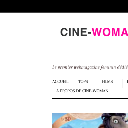
Scroll
down
to
content
Le premier webmagazine féminin dédi
Menu
ACCUEIL
TOPS
FILMS
A PROPOS DE CINE-WOMAN
Scroll
down
to
content