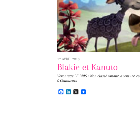
17 AVRIL 2013
Blakie et Kanuto
Véronique LE BRIS
/
Non classé
Amour
,
aventure
,
co
0 Comments
F
L
X
a
i
c
n
e
k
b
e
o
d
o
I
k
n