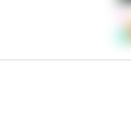
Dolce Vita sur Seine
néma italien Dolce Vita sur Seine met à l’honneur 5 films inédits de réalisatrices contemporaines. E