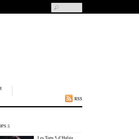
Search
M
RSS
OPS 5
Les Tops 5 d’Hafsia