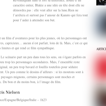
Revendiquant haut et fort sa différence, douée d’un
caractère entier, Blakie a une idée en tête dont elle ne
démordra pas : elle veut aller sur la lune.Rien ne
l’arrêtera et surtout pas l’amour de Kanuto qui fera tout
pour l’aider à atteindre son but.
un film d’aventures pour les plus jeunes, où les personnages ont
res, capricieux… aucun n’est parfait, loin de là. Mais, c’est ce qui
es limites et qui rend ce film sympathique.
ARTIC
 Le scénario part un peu dans tous les sens, on s’égare parfois en
peu trop les personnages secondaires. Mais, l’ensemble reste
iginal, un peu trop bavard et fouillis toutefois pour séduire
t. Un peu comme le dessins d’ailleurs : si les moutons sont à
s paysages mignons, certains personnages sont moches et
x. Du bon et du moins bon, à l’image du film.
cis Nielsen
nce/Espagne/Belgique/Italie – 1h23