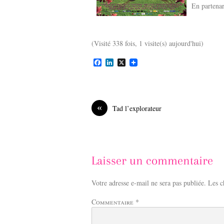
En partena
(Visité 338 fois, 1 visite(s) aujourd'hui)
F
L
X
a
i
c
n
e
k
b
e
o
d
«
Tad l’explorateur
o
I
k
n
Laisser un commentaire
Votre adresse e-mail ne sera pas publiée.
Les c
Commentaire
*