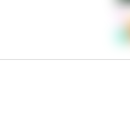
Dolce Vita sur Seine
néma italien Dolce Vita sur Seine met à l’honneur 5 films inédits de réalisatrices contemporaines. E