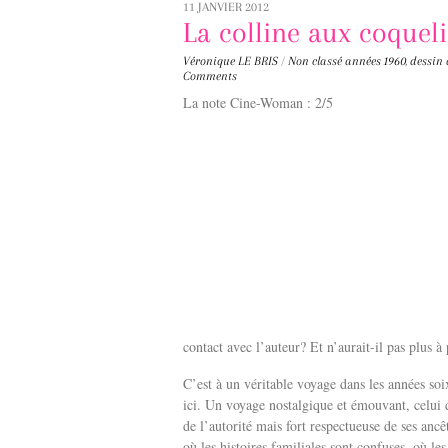
11 JANVIER 2012
La colline aux coqueli
Véronique LE BRIS
/
Non classé
années 1960
,
dessin
Comments
La note Cine-Woman : 2/5
contact avec l’auteur? Et n’aurait-il pas plus à
C’est à un véritable voyage dans les années soi
ici. Un voyage nostalgique et émouvant, celui 
de l’autorité mais fort respectueuse de ses an
où les histoires familiales sont confuses, où l