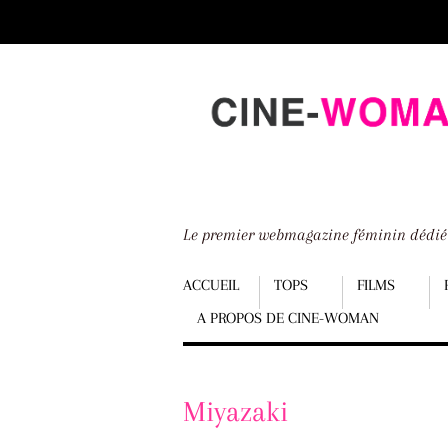
Scroll
down
to
content
Le premier webmagazine féminin dédi
Menu
ACCUEIL
TOPS
FILMS
A PROPOS DE CINE-WOMAN
Scroll
down
to
Miyazaki
content