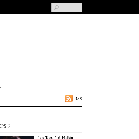
Search
M
RSS
OPS 5
Les Tops 5 d’Hafsia