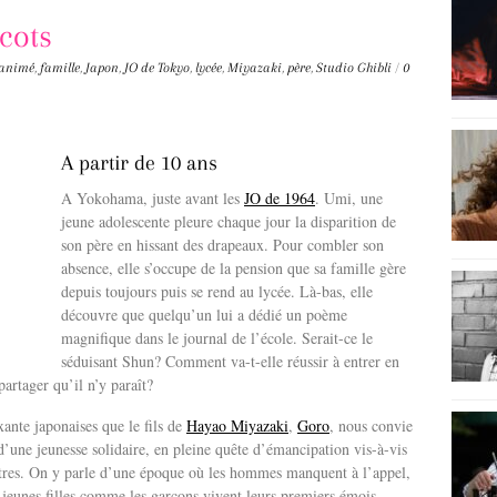
cots
 animé
,
famille
,
Japon
,
JO de Tokyo
,
lycée
,
Miyazaki
,
père
,
Studio Ghibli
/
0
A partir de 10 ans
A Yokohama, juste avant les
JO de 1964
. Umi, une
jeune adolescente pleure chaque jour la disparition de
son père en hissant des drapeaux. Pour combler son
absence, elle s’occupe de la pension que sa famille gère
depuis toujours puis se rend au lycée. Là-bas, elle
découvre que quelqu’un lui a dédié un poème
magnifique dans le journal de l’école. Serait-ce le
séduisant Shun? Comment va-t-elle réussir à entrer en
 partager qu’il n’y paraît?
xante japonaises que le fils de
Hayao Miyazaki
,
Goro
, nous convie
d’une jeunesse solidaire, en pleine quête d’émancipation vis-à-vis
cêtres. On y parle d’une époque où les hommes manquent à l’appel,
es jeunes filles comme les garçons vivent leurs premiers émois