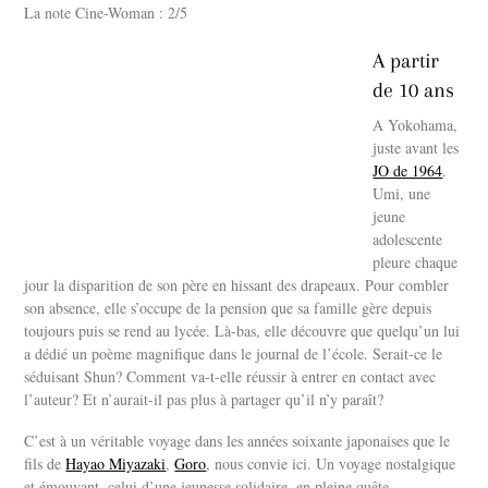
La note Cine-Woman : 2/5
A partir
de 10 ans
A Yokohama,
juste avant les
JO de 1964
.
Umi, une
jeune
adolescente
pleure chaque
jour la disparition de son père en hissant des drapeaux. Pour combler
son absence, elle s’occupe de la pension que sa famille gère depuis
toujours puis se rend au lycée. Là-bas, elle découvre que quelqu’un lui
a dédié un poème magnifique dans le journal de l’école. Serait-ce le
séduisant Shun? Comment va-t-elle réussir à entrer en contact avec
l’auteur? Et n’aurait-il pas plus à partager qu’il n’y paraît?
C’est à un véritable voyage dans les années soixante japonaises que le
fils de
Hayao Miyazaki
,
Goro
, nous convie ici. Un voyage nostalgique
et émouvant, celui d’une jeunesse solidaire, en pleine quête