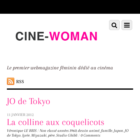
Scroll
down
to
Scroll
Menu
content
down
to
content
Le premier webmagazine féminin dédié au cinéma
RSS
JO de Tokyo
11 JANVIER 2012
La colline aux coquelicots
Véronique LE BRIS
/
Non classé
années 1960
,
dessin animé
,
famille
,
Japon
,
JO
de Tokyo
,
lycée
,
Miyazaki
,
père
,
Studio Ghibli
/
0 Comments