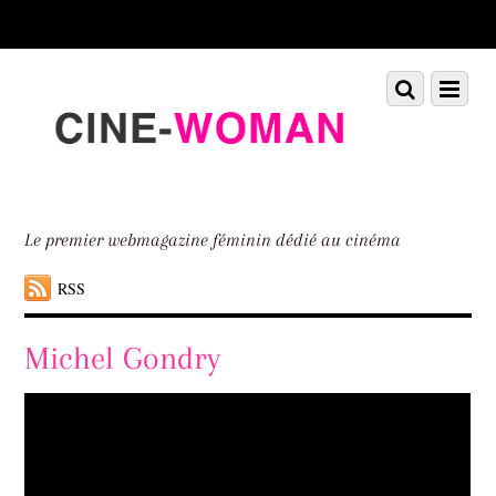
Scroll
down
to
Scroll
Menu
content
down
to
content
Le premier webmagazine féminin dédié au cinéma
RSS
Michel Gondry