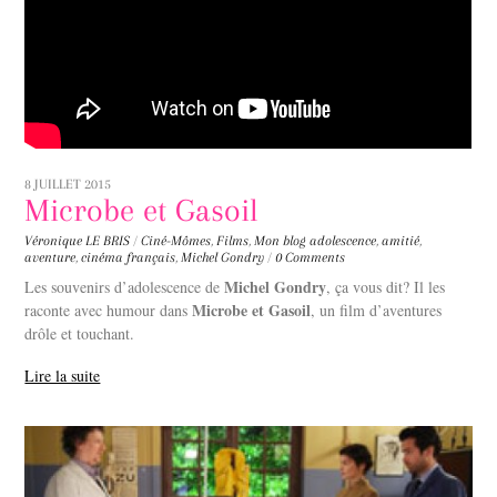
8 JUILLET 2015
Microbe et Gasoil
Véronique LE BRIS
/
Ciné-Mômes
,
Films
,
Mon blog
adolescence
,
amitié
,
aventure
,
cinéma français
,
Michel Gondry
/
0 Comments
Michel Gondry
Les souvenirs d’adolescence de
, ça vous dit? Il les
Microbe et Gasoil
raconte avec humour dans
, un film d’aventures
drôle et touchant.
Lire la suite