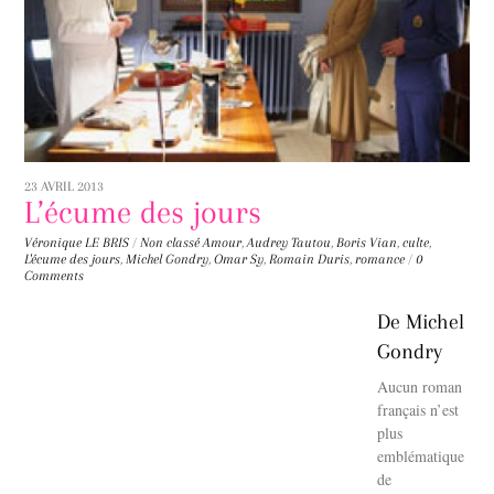
23 AVRIL 2013
L’écume des jours
Véronique LE BRIS
/
Non classé
Amour
,
Audrey Tautou
,
Boris Vian
,
culte
,
L'écume des jours
,
Michel Gondry
,
Omar Sy
,
Romain Duris
,
romance
/
0
Comments
De Michel
Gondry
Aucun roman
français n’est
plus
emblématique
de