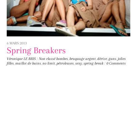
6 MARS 2013
Spring Breakers
Véronique LE BRIS
/
Non classé
bombes
,
braquage argent
,
dérive
,
guns
,
jolies
filles
,
maillot de bains
,
no limit
,
pétroleuses
,
sexy
,
spring break
/
0 Comments