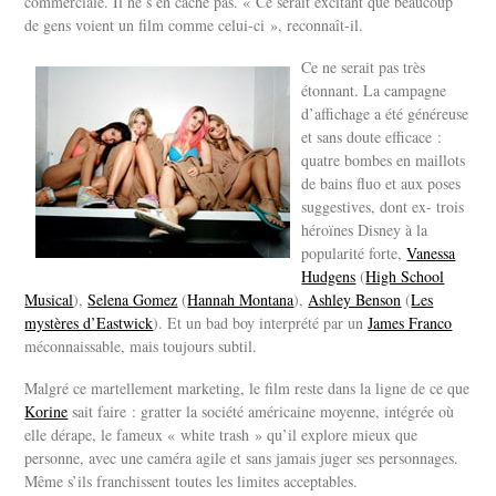
commerciale. Il ne s’en cache pas. « Ce serait excitant que beaucoup
de gens voient un film comme celui-ci », reconnaît-il.
Ce ne serait pas très
étonnant. La campagne
d’affichage a été généreuse
et sans doute efficace :
quatre bombes en maillots
de bains fluo et aux poses
suggestives, dont ex- trois
héroïnes Disney à la
popularité forte,
Vanessa
Hudgens
(
High School
Musical
),
Selena Gomez
(
Hannah Montana
),
Ashley Benson
(
Les
mystères d’Eastwick
). Et un bad boy interprété par un
James Franco
méconnaissable, mais toujours subtil.
Malgré ce martellement marketing, le film reste dans la ligne de ce que
Korine
sait faire : gratter la société américaine moyenne, intégrée où
elle dérape, le fameux « white trash » qu’il explore mieux que
personne, avec une caméra agile et sans jamais juger ses personnages.
Même s’ils franchissent toutes les limites acceptables.