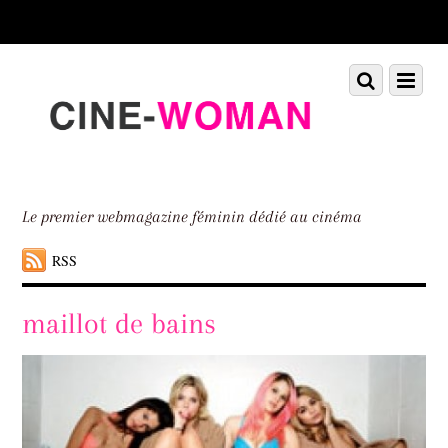
Scroll
down
to
Scroll
Menu
content
down
to
content
Le premier webmagazine féminin dédié au cinéma
RSS
maillot de bains