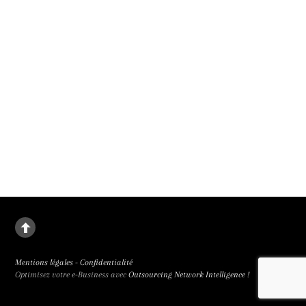
La deuxième fille
Le destin de Juanjuan, petite fille rebelle, dans la Chine de l’enfant unique. La
deuxième fille signée Zou Jing, révélé à la 65e Semaine de la Critique et primée
trois fois, est de facture classique et bouleversant.
Mentions légales
-
Confidentialité
Optimisez votre e-Business avec
Outsourcing Network Intelligence !