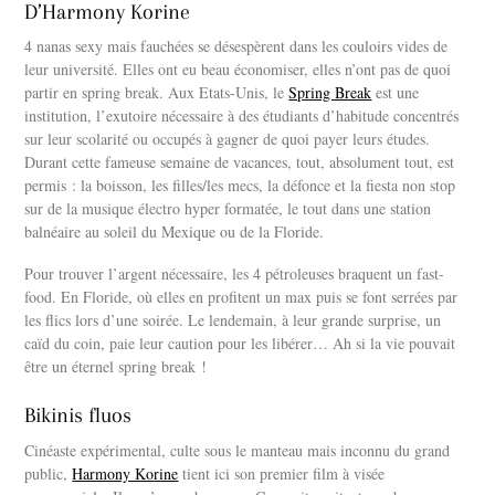
D’Harmony Korine
4 nanas sexy mais fauchées se désespèrent dans les couloirs vides de
leur université. Elles ont eu beau économiser, elles n’ont pas de quoi
partir en spring break. Aux Etats-Unis, le
Spring Break
est une
institution, l’exutoire nécessaire à des étudiants d’habitude concentrés
sur leur scolarité ou occupés à gagner de quoi payer leurs études.
Durant cette fameuse semaine de vacances, tout, absolument tout, est
permis : la boisson, les filles/les mecs, la défonce et la fiesta non stop
sur de la musique électro hyper formatée, le tout dans une station
balnéaire au soleil du Mexique ou de la Floride.
Pour trouver l’argent nécessaire, les 4 pétroleuses braquent un fast-
food. En Floride, où elles en profitent un max puis se font serrées par
les flics lors d’une soirée. Le lendemain, à leur grande surprise, un
caïd du coin, paie leur caution pour les libérer… Ah si la vie pouvait
être un éternel spring break !
Bikinis fluos
Cinéaste expérimental, culte sous le manteau mais inconnu du grand
public,
Harmony Korine
tient ici son premier film à visée