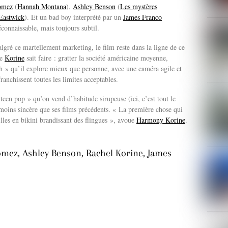
omez
(
Hannah Montana
),
Ashley Benson
(
Les mystères
Eastwick
). Et un bad boy interprété par un
James Franco
connaissable, mais toujours subtil.
lgré ce martellement marketing, le film reste dans la ligne de ce
ue
Korine
sait faire : gratter la société américaine moyenne,
sh » qu’il explore mieux que personne, avec une caméra agile et
ranchissent toutes les limites acceptables.
 teen pop » qu’on vend d’habitude sirupeuse (ici, c’est tout le
moins sincère que ses films précédents. « La première chose qui
filles en bikini brandissant des flingues », avoue
Harmony Korine
.
mez, Ashley Benson, Rachel Korine, James