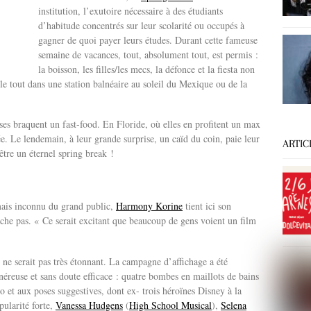
institution, l’exutoire nécessaire à des étudiants
d’habitude concentrés sur leur scolarité ou occupés à
gagner de quoi payer leurs études. Durant cette fameuse
semaine de vacances, tout, absolument tout, est permis :
la boisson, les filles/les mecs, la défonce et la fiesta non
le tout dans une station balnéaire au soleil du Mexique ou de la
uses braquent un fast-food. En Floride, où elles en profitent un max
irée. Le lendemain, à leur grande surprise, un caïd du coin, paie leur
ARTIC
être un éternel spring break !
mais inconnu du grand public,
Harmony Korine
tient ici son
ache pas. « Ce serait excitant que beaucoup de gens voient un film
 ne serait pas très étonnant. La campagne d’affichage a été
néreuse et sans doute efficace : quatre bombes en maillots de bains
uo et aux poses suggestives, dont ex- trois héroïnes Disney à la
pularité forte,
Vanessa Hudgens
(
High School Musical
),
Selena