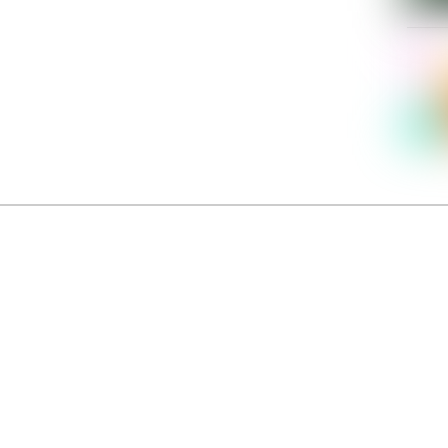
Dolce Vita sur Seine
néma italien Dolce Vita sur Seine met à l’honneur 5 films inédits de réalisatrices contemporaines. E