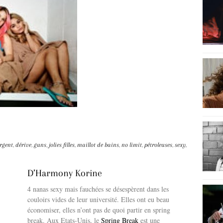
rgent
,
dérive
,
guns
,
jolies filles
,
maillot de bains
,
no limit
,
pétroleuses
,
sexy
,
D’Harmony Korine
4 nanas sexy mais fauchées se désespèrent dans les
couloirs vides de leur université. Elles ont eu beau
économiser, elles n’ont pas de quoi partir en spring
break. Aux Etats-Unis, le
Spring Break
est une