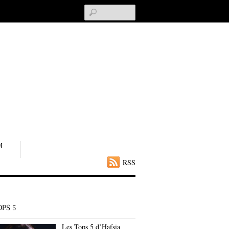
Search
M
RSS
OPS 5
Les Tops 5 d’Hafsia