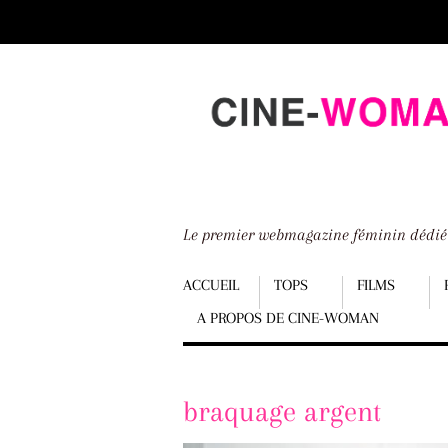
Scroll
down
to
content
Le premier webmagazine féminin dédi
Menu
ACCUEIL
TOPS
FILMS
A PROPOS DE CINE-WOMAN
Scroll
down
to
braquage argent
content