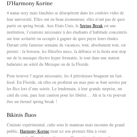
D’Harmony Korine
4 nanas sexy mais fauchées se désespèrent dans les couloirs vides de
leur université. Elles ont eu beau économiser, elles n’ont pas de quoi
partir en spring break. Aux Etats-Unis, le
Spring Break
est une
institution, l’exutoire nécessaire à des étudiants d’habitude concentrés
sur leur scolarité ou occupés à gagner de quoi payer leurs études.
Durant cette fameuse semaine de vacances, tout, absolument tout, est
permis : la boisson, les filles/les mecs, la défonce et la fiesta non stop
sur de la musique électro hyper formatée, le tout dans une station
balnéaire au soleil du Mexique ou de la Floride.
Pour trouver l’argent nécessaire, les 4 pétroleuses braquent un fast-
food. En Floride, où elles en profitent un max puis se font serrées par
les flics lors d’une soirée. Le lendemain, à leur grande surprise, un
caïd du coin, paie leur caution pour les libérer… Ah si la vie pouvait
être un éternel spring break !
Bikinis fluos
Cinéaste expérimental, culte sous le manteau mais inconnu du grand
public,
Harmony Korine
tient ici son premier film à visée