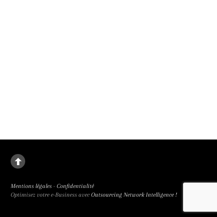
La deuxième fille
Le destin de Juanjuan, petite fille rebelle, dans la Chine de l’enfant unique. La
deuxième fille signée Zou Jing, révélé à la 65e Semaine de la Critique et primée
trois fois, est de facture classique et bouleversant.
Mentions légales
-
Confidentialité
Optimisez votre e-Business avec
Outsourcing Network Intelligence !