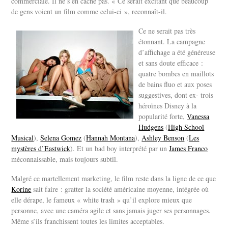
commerciale. Il ne s’en cache pas. « Ce serait excitant que beaucoup
de gens voient un film comme celui-ci », reconnaît-il.
Ce ne serait pas très
étonnant. La campagne
d’affichage a été généreuse
et sans doute efficace :
quatre bombes en maillots
de bains fluo et aux poses
suggestives, dont ex- trois
héroïnes Disney à la
popularité forte,
Vanessa
Hudgens
(
High School
Musical
),
Selena Gomez
(
Hannah Montana
),
Ashley Benson
(
Les
mystères d’Eastwick
). Et un bad boy interprété par un
James Franco
méconnaissable, mais toujours subtil.
Malgré ce martellement marketing, le film reste dans la ligne de ce que
Korine
sait faire : gratter la société américaine moyenne, intégrée où
elle dérape, le fameux « white trash » qu’il explore mieux que
personne, avec une caméra agile et sans jamais juger ses personnages.
Même s’ils franchissent toutes les limites acceptables.