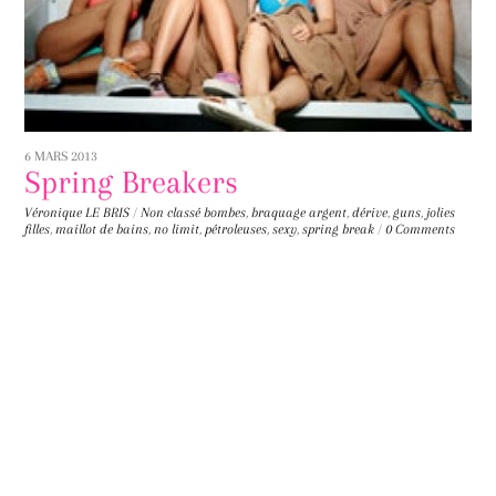
6 MARS 2013
Spring Breakers
Véronique LE BRIS
/
Non classé
bombes
,
braquage argent
,
dérive
,
guns
,
jolies
filles
,
maillot de bains
,
no limit
,
pétroleuses
,
sexy
,
spring break
/
0 Comments