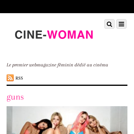
Scroll
down
to
Scroll
Menu
content
down
to
content
Le premier webmagazine féminin dédié au cinéma
RSS
guns