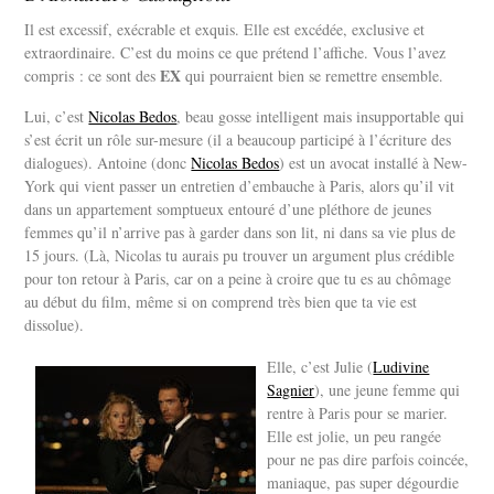
Il est excessif, exécrable et exquis. Elle est excédée, exclusive et
extraordinaire. C’est du moins ce que prétend l’affiche. Vous l’avez
EX
compris : ce sont des
qui pourraient bien se remettre ensemble.
Lui, c’est
Nicolas Bedos
, beau gosse intelligent mais insupportable qui
s’est écrit un rôle sur-mesure (il a beaucoup participé à l’écriture des
dialogues). Antoine (donc
Nicolas Bedos
) est un avocat installé à New-
York qui vient passer un entretien d’embauche à Paris, alors qu’il vit
dans un appartement somptueux entouré d’une pléthore de jeunes
femmes qu’il n’arrive pas à garder dans son lit, ni dans sa vie plus de
15 jours. (Là, Nicolas tu aurais pu trouver un argument plus crédible
pour ton retour à Paris, car on a peine à croire que tu es au chômage
au début du film, même si on comprend très bien que ta vie est
dissolue).
Elle, c’est Julie (
Ludivine
Sagnier
), une jeune femme qui
rentre à Paris pour se marier.
Elle est jolie, un peu rangée
pour ne pas dire parfois coincée,
maniaque, pas super dégourdie