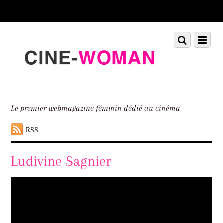
Scroll
down
to
Scroll
Menu
content
down
to
content
Le premier webmagazine féminin dédié au cinéma
RSS
Ludivine Sagnier