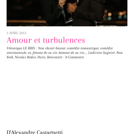
3 AVRIL 2013
Amour et turbulences
Véronique LE BRIS
/
Non classé
Amour
,
comédie romantique
,
comédie
sentimentale
,
ex
,
femme de sa vie
,
homme de sa vie...
,
Ludivine Sagnier
,
New
York
,
Nicolas Bedos
,
Paris
,
Rencontre
/
0 Comments
D’Alexandre Castagnetti