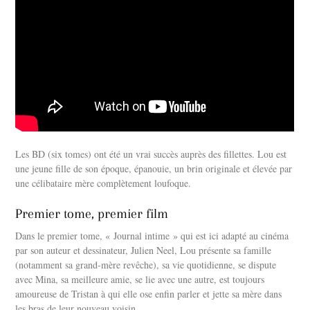
Les BD (six tomes) ont été un vrai succès auprès des fillettes. Lou est
une jeune fille de son époque, épanouie, un brin originale et élevée par
une célibataire mère complètement loufoque.
Premier tome, premier film
Dans le premier tome, « Journal intime » qui est ici adapté au cinéma
par son auteur et dessinateur, Julien Neel, Lou présente sa famille
(notamment sa grand-mère revêche), sa vie quotidienne, se dispute
avec Mina, sa meilleure amie, se lie avec une autre, est toujours
amoureuse de Tristan à qui elle ose enfin parler et jette sa mère dans
les bras de leur nouveau voisin.