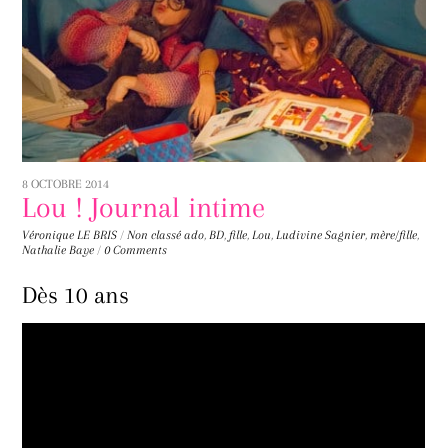
8 OCTOBRE 2014
Lou ! Journal intime
Véronique LE BRIS
/
Non classé
ado
,
BD
,
fille
,
Lou
,
Ludivine Sagnier
,
mère/fille
,
Nathalie Baye
/
0 Comments
Dès 10 ans