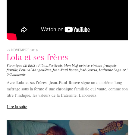
27 NOVEMBRE 2018
Lola et ses frères
Véronique LE BRIS
/
Films
,
Festivals
,
Mon blog
actrice
,
cinéma français
,
famille
,
Festival d'Angoulême
,
Jean-Paul Rouve
,
José Garcia
,
Ludivine Sagnier
/
0 Comments
Lola et ses frères
Jean-Paul Rouve
Avec
,
signe un quatrième long
métrage sous la forme d’une chronique familiale qui vante, comme son
titre l’indique, les valeurs de la fraternité. Laborieux.
Lire la suite