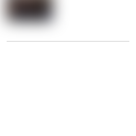
La Gacilly fête les 200 ans de la photo
20 expos pour célébrer les 23 ans du remarquable festival de la Gacilly et les 200
d’un art qu’il honore : la photographie.