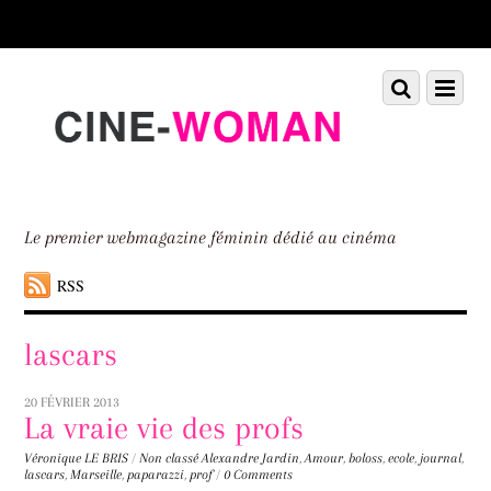
Scroll
down
to
Scroll
Menu
content
down
to
content
Le premier webmagazine féminin dédié au cinéma
RSS
lascars
20 FÉVRIER 2013
La vraie vie des profs
Véronique LE BRIS
/
Non classé
Alexandre Jardin
,
Amour
,
boloss
,
ecole
,
journal
,
lascars
,
Marseille
,
paparazzi
,
prof
/
0 Comments