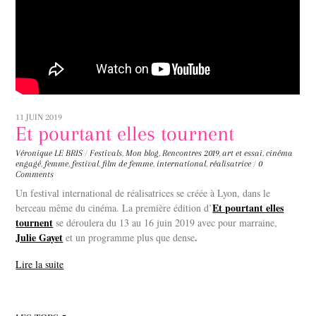
11 JUIN 2019
Et pourtant elles tournent
Véronique LE BRIS
/
Festivals
,
Mon blog
,
Rencontres
2019
,
art et essai
,
cinéma
engagé
,
femme
,
festival
,
film de femme
,
international
,
réalisatrice
/
0
Comments
Un festival international de réalisatrices se créée à Lyon, dans le
Et pourtant elles
berceau même du cinéma. La première édition d’
tournent
se déroulera du 13 au 16 juin 2019 avec pour marraine,
Julie Gayet
.
et un programme plus que dense
Lire la suite