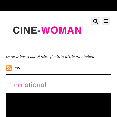
Scroll
down
to
Scroll
Menu
content
down
to
content
Le premier webmagazine féminin dédié au cinéma
RSS
international