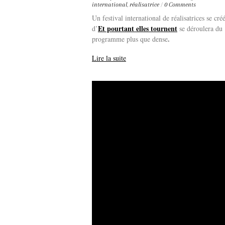
international
,
réalisatrice
/
0 Comments
Un festival international de réalisatrices se 
Et pourtant elles tournent
d’
se déroulera du
.
programme plus que dense
Lire la suite