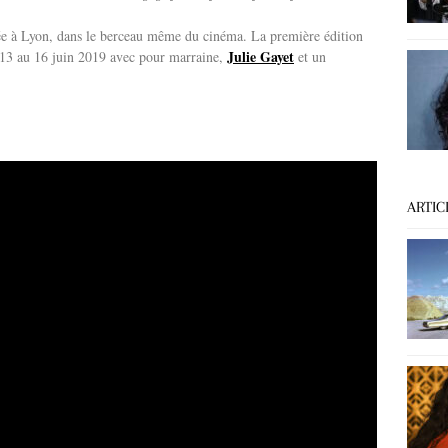
créée à Lyon, dans le berceau même du cinéma. La première édition
Julie Gayet
 13 au 16 juin 2019 avec pour marraine,
et un
ARTIC