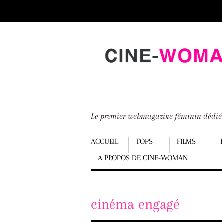
Scroll
down
to
content
Le premier webmagazine féminin dédi
Menu
ACCUEIL
TOPS
FILMS
A PROPOS DE CINE-WOMAN
Scroll
down
to
cinéma engagé
content