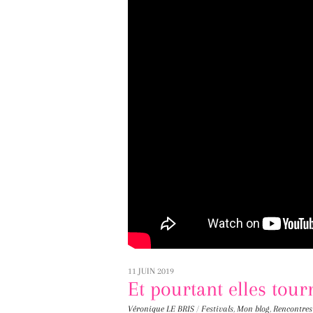
11 JUIN 2019
Et pourtant elles tour
Véronique LE BRIS
/
Festivals
,
Mon blog
,
Rencontres