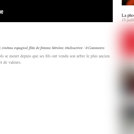
La phot
15 juil
é
,
cinéma espagnol
,
film de femme
,
héroïne
,
réalisatrice
/
0 Comments
s se meurt depuis que ses fils ont vendu son arbre le plus ancien.
et de valeurs.