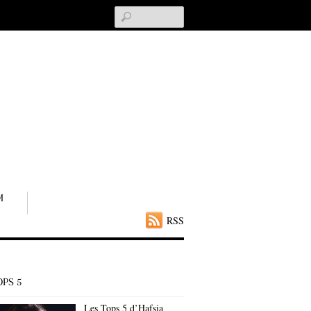
Search
M
RSS
OPS 5
Les Tops 5 d’Hafsia