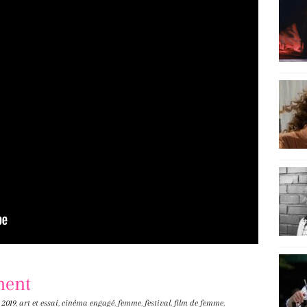
nent
2019
,
art et essai
,
cinéma engagé
,
femme
,
festival
,
film de femme
,