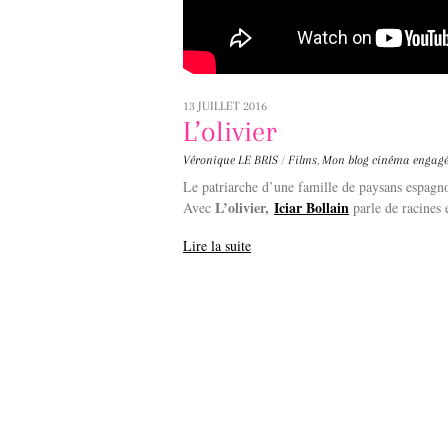
13 JUILLET 2016
L’olivier
Véronique LE BRIS
/
Films
,
Mon blog
cinéma engag
Le patriarche d’une famille de paysans espagnol
L’olivier,
Iciar Bollain
Avec
parle de racines 
Lire la suite