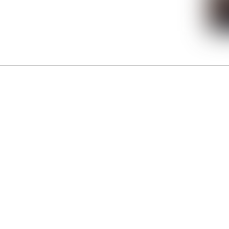
La Gacilly fête les 200 ans de la photo
r célébrer les 23 ans du remarquable festival de la Gacilly et les 200 d’un art qu’il honore : la 