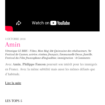
3 OCTOBRE 2018
Amin
Véronique LE BRIS
/
Films
,
Mon blog
50e Quinzaine des réalisateurs
,
71e
Festival de Cannes
,
actrice
,
cinéma français
,
Emmanuelle Devos
,
famille
,
Festival du Film francophone d'Angoulême
,
immigration
/
0 Comments
Amin
Philippe Faucon
Avec
,
poursuit son intérêt pour les immigrés
en France. Avec la même subtilité mais aussi les mêmes défauts que
d’habitude.
Lire la suite
LES TOPS 5