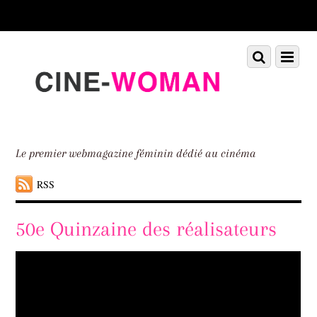
Scroll
down
to
Scroll
Menu
content
down
to
content
Le premier webmagazine féminin dédié au cinéma
RSS
50e Quinzaine des réalisateurs