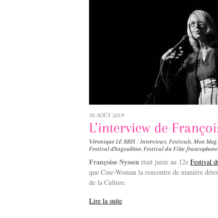
30 AOÛT 2019
L’interview de Franço
Véronique LE BRIS
/
Interviews
,
Festivals
,
Mon blog
Festival d'Angoulême
,
Festival du Film francophone
Françoise Nyssen
était jurée au 12e
Festival 
que Cine-Woman la rencontre de manière détend
de la Culture.
Lire la suite