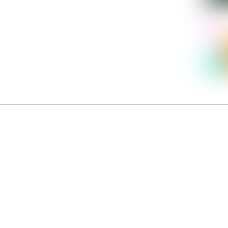
Dolce Vita sur Seine
néma italien Dolce Vita sur Seine met à l’honneur 5 films inédits de réalisatrices contemporaines. E