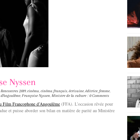
ise Nyssen
,
Rencontres
2019
,
cinéma
,
cinéma français
,
écrivaine
,
éditrice
,
femme
,
 d'Angoulême
,
Françoise Nyssen
,
Ministre de la culture
/
0 Comments
du Film Francophone d’Angoulême
(FFA). L’occasion rêvée pour
ue et puisse aborder son bilan en matière de parité au Ministère