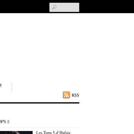
Search
M
RSS
OPS 5
Les Tops 5 d’Hafsia