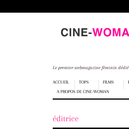
Scroll
down
to
content
Le premier webmagazine féminin dédi
Menu
ACCUEIL
TOPS
FILMS
A PROPOS DE CINE-WOMAN
Scroll
down
to
éditrice
content