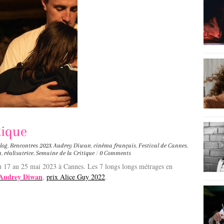
tique
log
,
Rencontres
2023
,
Audrey Diwan
,
cinéma français
,
Festival de Cannes
,
m
,
réalisatrice
,
Semaine de la Critique
/
0 Comments
u 17 au 25 mai 2023 à Cannes. Les 7 longs longs métrages en
Audrey Diwa
n
,
prix Alice Guy 2022
.