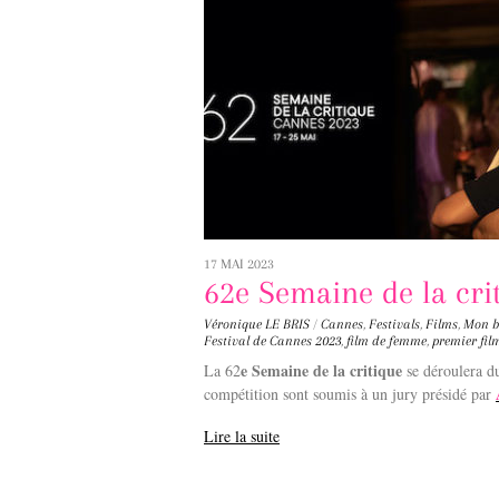
17 MAI 2023
62e Semaine de la cri
Véronique LE BRIS
/
Cannes
,
Festivals
,
Films
,
Mon b
Festival de Cannes 2023
,
film de femme
,
premier fil
e Semaine de la critique
La 62
se déroulera d
compétition sont soumis à un jury présidé par
Lire la suite