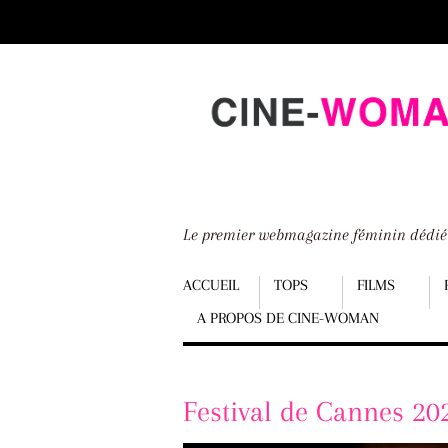
Scroll
down
to
content
Le premier webmagazine féminin dédi
Menu
ACCUEIL
TOPS
FILMS
A PROPOS DE CINE-WOMAN
Scroll
down
to
Festival de Cannes 20
content