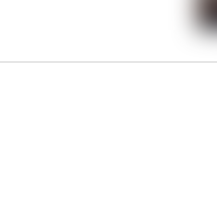
La Gacilly fête les 200 ans de la photo
r célébrer les 23 ans du remarquable festival de la Gacilly et les 200 d’un art qu’il honore : la 