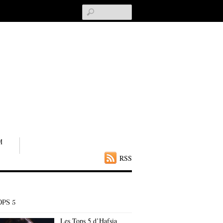
Search
M
RSS
OPS 5
Les Tops 5 d’Hafsia