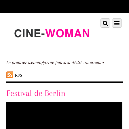
Scroll
down
to
Scroll
Menu
content
down
to
content
Le premier webmagazine féminin dédié au cinéma
RSS
Festival de Berlin