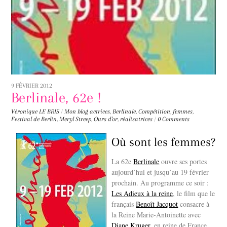
9 FÉVRIER 2012
Berlinale, 62e !
Véronique LE BRIS
/
Mon blog
actrices
,
Berlinale
,
Compétition
,
femmes
,
Festival de Berlin
,
Meryl Streep
,
Ours d'or
,
réalisatrices
/
0 Comments
Où sont les femmes?
La 62e
Berlinale
ouvre ses portes
aujourd’hui et jusqu’au 19 février
prochain. Au programme ce soir :
Les Adieux à la reine
, le film que le
français
Benoît Jacquot
consacre à
la Reine Marie-Antoinette avec
Diane Kruger
, en reine de France,