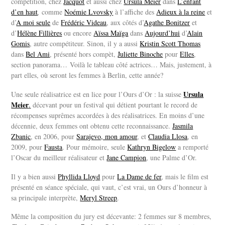
compétition, chez
Jacquot
et aussi chez
Ursula Meier
dans
L’enfant
d’en haut
,
comme
Noémie Lvovsky
à l’affiche des
Adieux à la reine
et
d’
A moi seule
de
Frédéric Videau
, aux côtés d’
Agathe Bonitzer
et
d’
Hélène Fillières
ou encore
Aïssa Maïga
dans
Aujourd’hui
d’
Alain
Gomis
, autre compétiteur. Sinon, il y a aussi
Kristin Scott Thomas
dans
Bel Ami
, présenté hors compèt,
Juliette Binoche
pour
Elles
,
section panorama… Voilà le tableau côté actrices… Mais, justement, à
part elles, où seront les femmes à Berlin, cette année?
Ursula
Une seule réalisatrice est en lice pour l’Ours d’Or : la suisse
Meier
.
décevant pour un festival qui détient pourtant le record de
récompenses suprêmes accordées à des réalisatrices. En moins d’une
décennie, deux femmes ont obtenu cette reconnaissance.
Jasmila
Zbanic
, en 2006, pour
Sarajevo, mon amour
, et
Claudia Llosa
, en
2009, pour
Fausta
. Pour mémoire, seule
Kathryn Bigelow
a remporté
l’Oscar du meilleur réalisateur et
Jane Campion
, une Palme d’Or.
Il y a bien aussi
Phyllida Lloyd
pour
La Dame de fer
, mais le film est
présenté en séance spéciale, qui vaut, c’est vrai, un Ours d’honneur à
sa principale interprète,
Meryl Streep
.
Même la composition du jury est décevante: 2 femmes sur 8 membres,