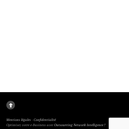
1er film présenté en compétition officielle au 79e festival de Cannes. Il sortira le
9 septembre 2026.
La deuxième fille
Le destin de Juanjuan, petite fille rebelle, dans la Chine de l’enfant unique. La
deuxième fille signée Zou Jing, révélé à la 65e Semaine de la Critique et primée
trois fois, est de facture classique et bouleversant.
Mentions légales
-
Confidentialité
Optimisez votre e-Business avec
Outsourcing Network Intelligence !