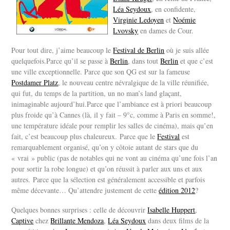
Léa Seydoux
, en confidente,
Virginie Ledoyen
et
Noémie
Lvovsky
en dames de Cour.
Pour tout dire, j’aime beaucoup le
Festival de Berlin
où je suis allée
quelquefois.Parce qu’il se passe à
Berlin
, dans tout
Berlin
et que c’est
une ville exceptionnelle. Parce que son QG est sur la fameuse
Postdamer Platz
, le nouveau centre névralgique de la ville réunifiée,
qui fut, du temps de la partition, un no man’s land glaçant,
inimaginable aujourd’hui.Parce que l’ambiance est à priori beaucoup
plus froide qu’à Cannes (là, il y fait – 9°c, comme à Paris en somme!,
une température idéale pour remplir les salles de cinéma), mais qu’en
fait, c’est beaucoup plus chaleureux. Parce que le
Festival
est
remarquablement organisé, qu’on y côtoie autant de stars que du
« vrai » public (pas de notables qui ne vont au cinéma qu’une fois l’an
pour sortir la robe longue) et qu’on réussit à parler aux uns et aux
autres. Parce que la sélection est généralement accessible et parfois
même décevante… Qu’attendre justement de cette
édition 2012
?
Quelques bonnes surprises : celle de découvrir
Isabelle Huppert
,
Captive
chez
Brillante Mendoza
,
Léa Seydoux
dans deux films de la