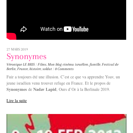
27 MARS 2019
Synonymes
Véronique LE BRIS
/
Films
,
Mon blog
cinéma israélien
,
famille
,
Festival de
Berlin
,
France
,
histoire
,
soldat
/
0 Comments
Fuir a toujours été une illusion. C’est ce que va apprendre Yoav, un
jeune israélien venu trouver refuge en France. Et le propos de
Synonymes
Nadav Lapid
de
, Ours d’Or à la Berlinale 2019.
Lire la suite