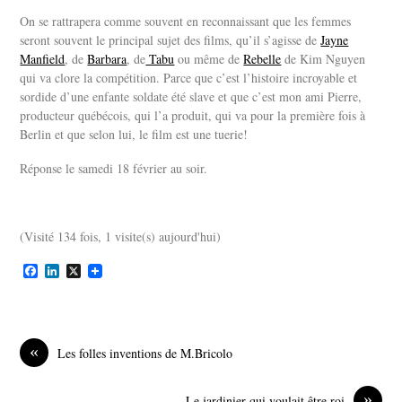
On se rattrapera comme souvent en reconnaissant que les femmes
seront souvent le principal sujet des films, qu’il s’agisse de
Jayne
Manfield
, de
Barbara
, de
Tabu
ou même de
Rebelle
de Kim Nguyen
qui va clore la compétition. Parce que c’est l’histoire incroyable et
sordide d’une enfante soldate été slave et que c’est mon ami Pierre,
producteur québécois, qui l’a produit, qui va pour la première fois à
Berlin et que selon lui, le film est une tuerie!
Réponse le samedi 18 février au soir.
(Visité 134 fois, 1 visite(s) aujourd'hui)
F
L
X
a
i
c
n
e
k
b
e
o
d
«
Les folles inventions de M.Bricolo
o
I
k
n
»
Le jardinier qui voulait être roi