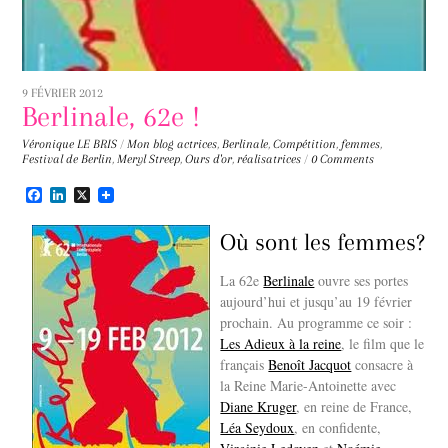
9 FÉVRIER 2012
Berlinale, 62e !
Véronique LE BRIS
/
Mon blog
actrices
,
Berlinale
,
Compétition
,
femmes
,
Festival de Berlin
,
Meryl Streep
,
Ours d'or
,
réalisatrices
/
0 Comments
F
L
X
a
i
c
n
Où sont les femmes?
e
k
b
e
o
d
La 62e
Berlinale
ouvre ses portes
o
I
aujourd’hui et jusqu’au 19 février
k
n
prochain. Au programme ce soir :
Les Adieux à la reine
, le film que le
français
Benoît Jacquot
consacre à
la Reine Marie-Antoinette avec
Diane Kruger
, en reine de France,
Léa Seydoux
, en confidente,