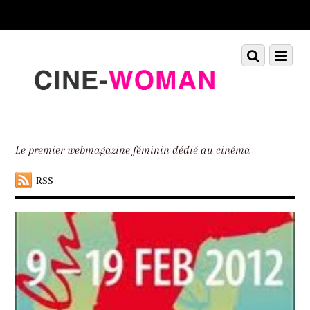
Scroll
down
to
Scroll
Menu
content
down
to
content
Le premier webmagazine féminin dédié au cinéma
RSS