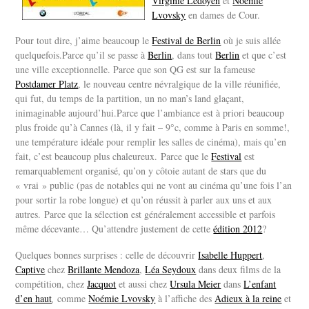
Virginie Ledoyen
et
Noémie
Lvovsky
en dames de Cour.
Pour tout dire, j’aime beaucoup le
Festival de Berlin
où je suis allée
quelquefois.Parce qu’il se passe à
Berlin
, dans tout
Berlin
et que c’est
une ville exceptionnelle. Parce que son QG est sur la fameuse
Postdamer Platz
, le nouveau centre névralgique de la ville réunifiée,
qui fut, du temps de la partition, un no man’s land glaçant,
inimaginable aujourd’hui.Parce que l’ambiance est à priori beaucoup
plus froide qu’à Cannes (là, il y fait – 9°c, comme à Paris en somme!,
une température idéale pour remplir les salles de cinéma), mais qu’en
fait, c’est beaucoup plus chaleureux. Parce que le
Festival
est
remarquablement organisé, qu’on y côtoie autant de stars que du
« vrai » public (pas de notables qui ne vont au cinéma qu’une fois l’an
pour sortir la robe longue) et qu’on réussit à parler aux uns et aux
autres. Parce que la sélection est généralement accessible et parfois
même décevante… Qu’attendre justement de cette
édition 2012
?
Quelques bonnes surprises : celle de découvrir
Isabelle Huppert
,
Captive
chez
Brillante Mendoza
,
Léa Seydoux
dans deux films de la
compétition, chez
Jacquot
et aussi chez
Ursula Meier
dans
L’enfant
d’en haut
,
comme
Noémie Lvovsky
à l’affiche des
Adieux à la reine
et