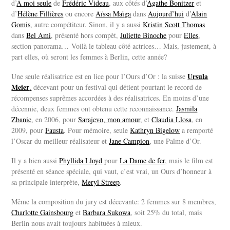
d’
A moi seule
de
Frédéric Videau
, aux côtés d’
Agathe Bonitzer
et
d’
Hélène Fillières
ou encore
Aïssa Maïga
dans
Aujourd’hui
d’
Alain
Gomis
, autre compétiteur. Sinon, il y a aussi
Kristin Scott Thomas
dans
Bel Ami
, présenté hors compèt,
Juliette Binoche
pour
Elles
,
section panorama… Voilà le tableau côté actrices… Mais, justement, à
part elles, où seront les femmes à Berlin, cette année?
Ursula
Une seule réalisatrice est en lice pour l’Ours d’Or : la suisse
Meier
.
décevant pour un festival qui détient pourtant le record de
récompenses suprêmes accordées à des réalisatrices. En moins d’une
décennie, deux femmes ont obtenu cette reconnaissance.
Jasmila
Zbanic
, en 2006, pour
Sarajevo, mon amour
, et
Claudia Llosa
, en
2009, pour
Fausta
. Pour mémoire, seule
Kathryn Bigelow
a remporté
l’Oscar du meilleur réalisateur et
Jane Campion
, une Palme d’Or.
Il y a bien aussi
Phyllida Lloyd
pour
La Dame de fer
, mais le film est
présenté en séance spéciale, qui vaut, c’est vrai, un Ours d’honneur à
sa principale interprète,
Meryl Streep
.
Même la composition du jury est décevante: 2 femmes sur 8 membres,
Charlotte Gainsbourg
et
Barbara Sukowa
, soit 25% du total, mais
Berlin nous avait toujours habituées à mieux.