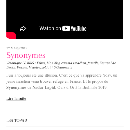
27 MARS 2019
Synonymes
Véronique LE BRIS
/
Films
,
Mon blog
cinéma israélien
,
famille
,
Festival de
Berlin
,
France
,
histoire
,
soldat
/
0 Comments
Fuir a toujours été une illusion. C’est ce que va apprendre Yoav, un
jeune israélien venu trouver refuge en France. Et le propos de
Synonymes
Nadav Lapid
de
, Ours d’Or à la Berlinale 2019.
Lire la suite
LES TOPS 5