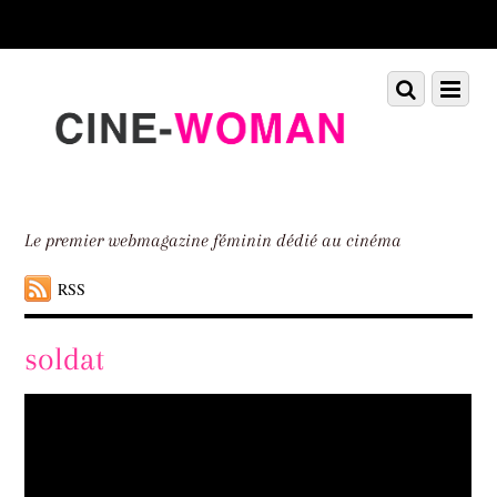
Scroll
down
to
Scroll
Menu
content
down
to
content
Le premier webmagazine féminin dédié au cinéma
RSS
soldat