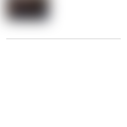
La Gacilly fête les 200 ans de la photo
20 expos pour célébrer les 23 ans du remarquable festival de la Gacilly et les 200
d’un art qu’il honore : la photographie.