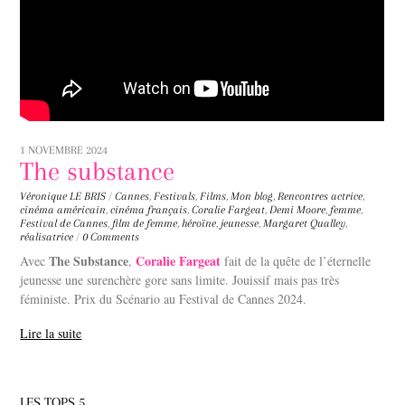
1 NOVEMBRE 2024
The substance
Véronique LE BRIS
/
Cannes
,
Festivals
,
Films
,
Mon blog
,
Rencontres
actrice
,
cinéma américain
,
cinéma français
,
Coralie Fargeat
,
Demi Moore
,
femme
,
Festival de Cannes
,
film de femme
,
héroïne
,
jeunesse
,
Margaret Qualley
,
réalisatrice
/
0 Comments
The Substance
Coralie Fargeat
Avec
,
fait de la quête de l’éternelle
jeunesse une surenchère gore sans limite. Jouissif mais pas très
féministe. Prix du Scénario au Festival de Cannes 2024.
Lire la suite
LES TOPS 5