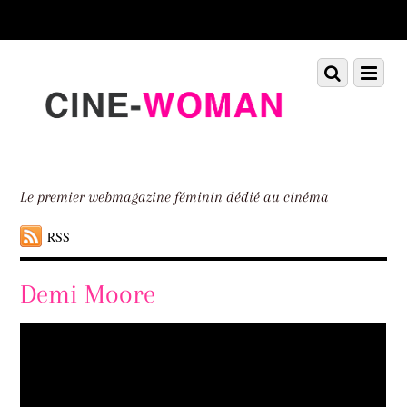
Scroll
down
to
Scroll
Menu
content
down
to
content
Le premier webmagazine féminin dédié au cinéma
RSS
Demi Moore