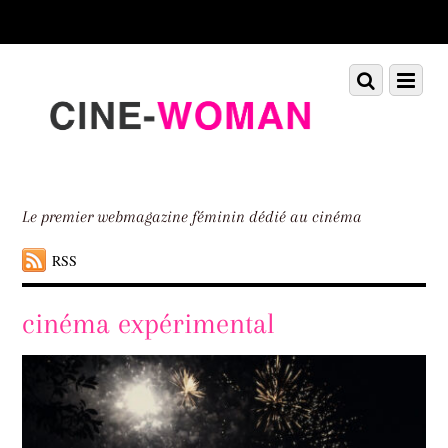
Scroll
down
to
Scroll
Menu
content
down
to
content
Le premier webmagazine féminin dédié au cinéma
RSS
cinéma expérimental