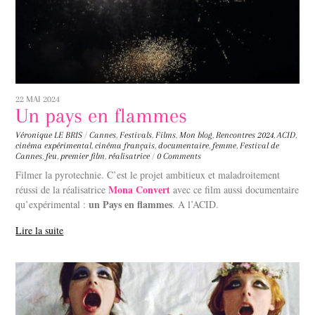
22 MAI 2024
Un pays en flammes
Véronique LE BRIS
/
Cannes
,
Festivals
,
Films
,
Mon blog
,
Rencontres
2024
,
ACID
,
cinéma expérimental
,
cinéma français
,
documentaire
,
femme
,
Festival de
Cannes
,
feu
,
premier film
,
réalisatrice
/
0 Comments
Filmer la pyrotechnie. C’est le projet ambitieux et maladroitement
Mona Convert
réussi de la réalisatrice
avec ce film aussi documentaire
un Pays en flammes
qu’expérimental :
. A l’ACID.
Lire la suite