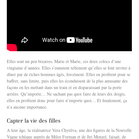
Elles sont un peu bizarres, Marie et Marie, ces deux colocs d’une
vingtaine d’années. Elles s’ennuient tellement qu’elles se font inviter à
dîner par de riches hommes âgés, forcément. Elles en profitent pour se
baffrer, sans limite, puis elles les éconduisent de la plus amusante des
façons en les mettant dans un train et en disparaissant par la porte
arrière. Qu’importe… Ne sachant pas quoi faire de leurs dix doigts,
elles en profitent donc pour faire n’importe quoi… Et finalement, ça
n’a aucune importance.
Capter la vie des filles
A leur âge, la réalisatrice Vera Chytilva, une des figures de la Nouvelle
Vague tchèque auprès de Milos Forman et de Jiri Menzel, faisait, de