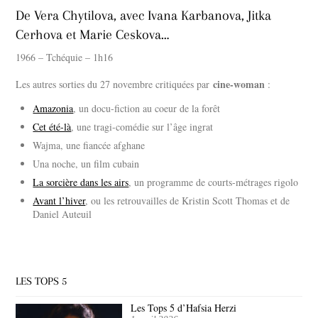
De Vera Chytilova, avec Ivana Karbanova, Jitka
Cerhova et Marie Ceskova…
1966 – Tchéquie – 1h16
cine-woman
Les autres sorties du 27 novembre critiquées par
:
Amazonia
, un docu-fiction au coeur de la forêt
Cet été-là
, une tragi-comédie sur l’âge ingrat
Wajma, une fiancée afghane
Una noche, un film cubain
La sorcière dans les airs
, un programme de courts-métrages rigolo
Avant l’hiver
, ou les retrouvailles de Kristin Scott Thomas et de
Daniel Auteuil
LES TOPS 5
Les Tops 5 d’Hafsia Herzi