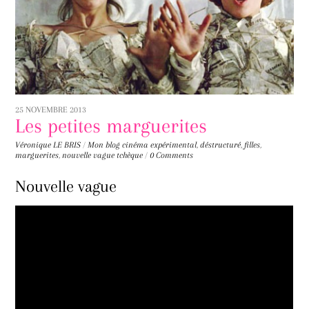
25 NOVEMBRE 2013
Les petites marguerites
Véronique LE BRIS
/
Mon blog
cinéma expérimental
,
déstructuré
,
filles
,
marguerites
,
nouvelle vague tchèque
/
0 Comments
Nouvelle vague