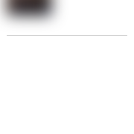
La Gacilly fête les 200 ans de la photo
20 expos pour célébrer les 23 ans du remarquable festival de la Gacilly et les 200
d’un art qu’il honore : la photographie.