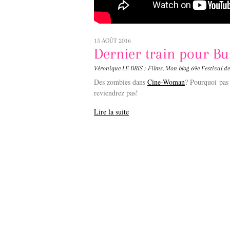
15 AOÛT 2016
Dernier train pour B
Véronique LE BRIS
/
Films
,
Mon blog
69e Festival d
Des zombies dans
Cine-Woman
? Pourquoi pas
reviendrez pas!
Lire la suite