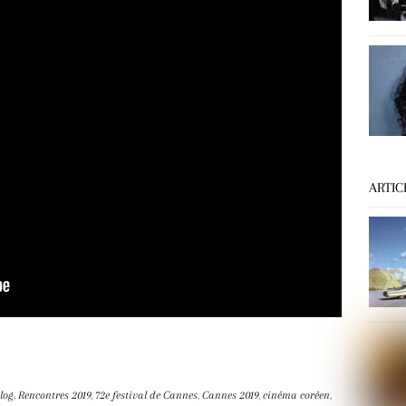
ARTIC
log
,
Rencontres
2019
,
72e festival de Cannes
,
Cannes 2019
,
cinéma coréen
,