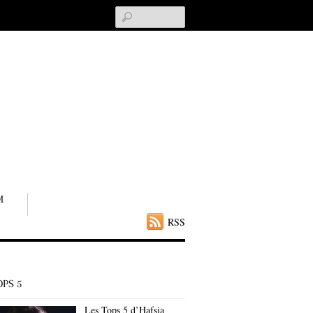
Search
M
RSS
OPS 5
Les Tops 5 d’Hafsia