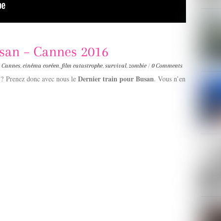
usan – Cannes 2016
e Cannes
,
cinéma coréen
,
film catastrophe
,
survival
,
zombie
/
0 Comments
Dernier train pour Busan
 ? Prenez donc avec nous le
. Vous n’en