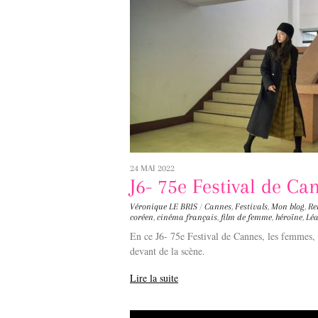
24 MAI 2022
J6- 75e Festival de Ca
Véronique LE BRIS
/
Cannes
,
Festivals
,
Mon blog
,
Re
coréen
,
cinéma français
,
film de femme
,
héroïne
,
Lé
En ce J6- 75e Festival de Cannes, les femmes, 
devant de la scène.
Lire la suite