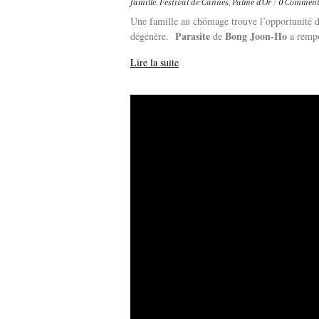
famille
,
Festival de Cannes
,
Palme d'Or
/
0 Comment
Une famille au chômage trouve l’opportunité de 
Parasite
Bong Joon-Ho
dégénère.
de
a rempo
Lire la suite