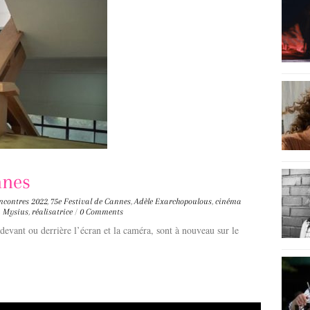
nnes
ncontres
2022
,
75e Festival de Cannes
,
Adèle Exarchopoulous
,
cinéma
a Mysius
,
réalisatrice
/
0 Comments
devant ou derrière l’écran et la caméra, sont à nouveau sur le