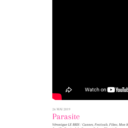
26 MAI 2019
Parasite
Véronique LE BRIS
/
Cannes
,
Festivals
,
Films
,
Mon b