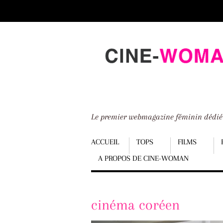
Scroll
down
to
content
Le premier webmagazine féminin dédi
Menu
ACCUEIL
TOPS
FILMS
A PROPOS DE CINE-WOMAN
Scroll
down
to
cinéma coréen
content