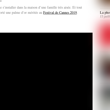
s
s’installer dans la maison d’une famille très aisée. Et tout
rté une palme d’or méritée au
Festival de Cannes 2019
.
La phot
15 juil