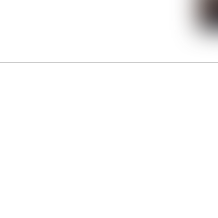
La Gacilly fête les 200 ans de la photo
r célébrer les 23 ans du remarquable festival de la Gacilly et les 200 d’un art qu’il honore : la 