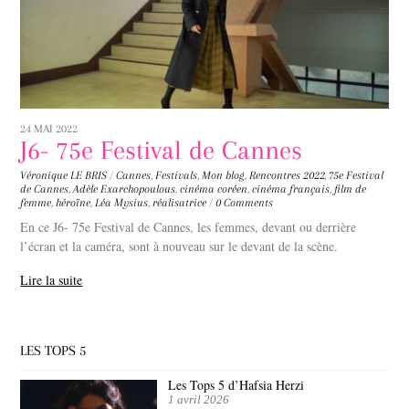
24 MAI 2022
J6- 75e Festival de Cannes
Véronique LE BRIS
/
Cannes
,
Festivals
,
Mon blog
,
Rencontres
2022
,
75e Festival
de Cannes
,
Adèle Exarchopoulous
,
cinéma coréen
,
cinéma français
,
film de
femme
,
héroïne
,
Léa Mysius
,
réalisatrice
/
0 Comments
En ce J6- 75e Festival de Cannes, les femmes, devant ou derrière
l’écran et la caméra, sont à nouveau sur le devant de la scène.
Lire la suite
LES TOPS 5
Les Tops 5 d’Hafsia Herzi
1 avril 2026