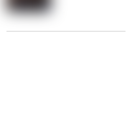
La Gacilly fête les 200 ans de la photo
20 expos pour célébrer les 23 ans du remarquable festival de la Gacilly et les 200
d’un art qu’il honore : la photographie.