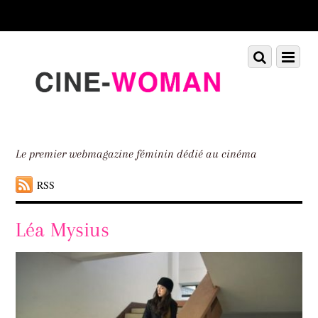
Scroll
down
to
Scroll
Menu
content
down
to
content
Le premier webmagazine féminin dédié au cinéma
RSS
Léa Mysius