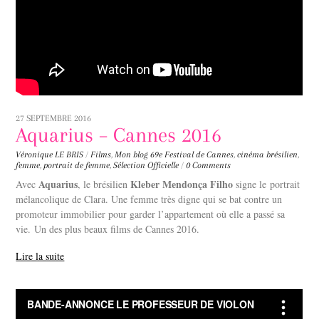
27 SEPTEMBRE 2016
Aquarius – Cannes 2016
Véronique LE BRIS
/
Films
,
Mon blog
69e Festival de Cannes
,
cinéma brésilien
,
femme
,
portrait de femme
,
Sélection Officielle
/
0 Comments
Aquarius
Kleber Mendonça Filho
Avec
, le brésilien
signe le portrait
mélancolique de Clara. Une femme très digne qui se bat contre un
promoteur immobilier pour garder l’appartement où elle a passé sa
vie. Un des plus beaux films de Cannes 2016.
Lire la suite