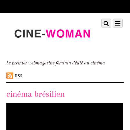
Scroll
down
to
Scroll
Menu
content
down
to
content
Le premier webmagazine féminin dédié au cinéma
RSS
cinéma brésilien