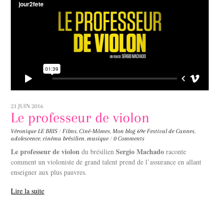
21 JUIN 2016
Le professeur de violon
Véronique LE BRIS
/
Films
,
Ciné-Mômes
,
Mon blog
69e Festival de Cannes
,
adolescence
,
cinéma brésilien
,
musique
/
0 Comments
Le professeur de violon
Sergio Machado
du brésilien
raconte
comment un violoniste de grand talent prend de l’assurance en allant
enseigner aux plus pauvres.
Lire la suite