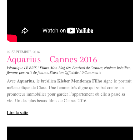
27 SEPTEMBRE 2016
Aquarius – Cannes 2016
Véronique LE BRIS
/
Films
,
Mon blog
69e Festival de Cannes
,
cinéma brésilien
,
femme
,
portrait de femme
,
Sélection Officielle
/
0 Comments
Aquarius
Kleber Mendonça Filho
Avec
, le brésilien
signe le portrait
mélancolique de Clara. Une femme très digne qui se bat contre un
promoteur immobilier pour garder l’appartement où elle a passé sa
vie. Un des plus beaux films de Cannes 2016.
Lire la suite