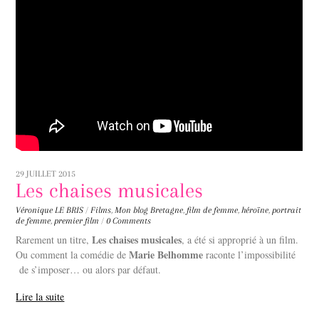
29 JUILLET 2015
Les chaises musicales
Véronique LE BRIS
/
Films
,
Mon blog
Bretagne
,
film de femme
,
héroïne
,
portrait
de femme
,
premier film
/
0 Comments
Les chaises musicales
Rarement un titre,
, a été si approprié à un film.
Marie Belhomme
Ou comment la comédie de
raconte l’impossibilité
de s’imposer… ou alors par défaut.
Lire la suite