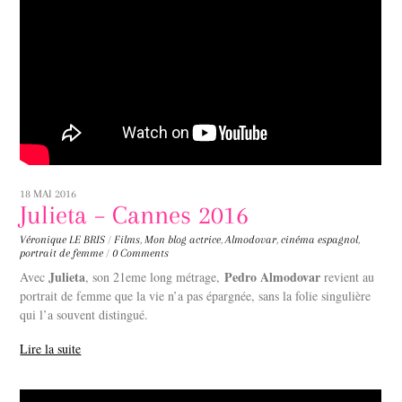
18 MAI 2016
Julieta – Cannes 2016
Véronique LE BRIS
/
Films
,
Mon blog
actrice
,
Almodovar
,
cinéma espagnol
,
portrait de femme
/
0 Comments
Julieta
Pedro Almodovar
Avec
, son 21eme long métrage,
revient au
portrait de femme que la vie n’a pas épargnée, sans la folie singulière
qui l’a souvent distingué.
Lire la suite