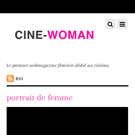
Scroll
down
to
Scroll
Menu
content
down
to
content
Le premier webmagazine féminin dédié au cinéma
RSS
portrait de femme