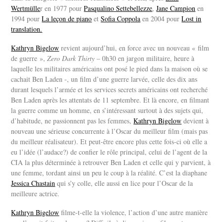
Wertmülle
r en 1977 pour
Pasqualino Settebellezze
,
Jane Campion
en
1994 pour
La leçon de piano
et
Sofia Coppola
en 2004 pour
Lost in
translation.
Kathryn Bigelow
revient aujourd’hui, en force avec un nouveau « film
de guerre »,
Zero Dark Thirty
– 0h30 en jargon militaire, heure à
laquelle les militaires américains ont posé le pied dans la maison où se
cachait Ben Laden -, un film d’une guerre larvée, celle des dix ans
durant lesquels l’armée et les services secrets américains ont recherché
Ben Laden après les attentats de 11 septembre. Et là encore, en filmant
la guerre comme un homme, en s’intéressant surtout à des sujets qui,
d’habitude, ne passionnent pas les femmes,
Kathryn Bigelow
devient à
nouveau une sérieuse concurrente à l’Oscar du meilleur film (mais pas
du meilleur réalisateur). Et peut-être encore plus cette fois-ci où elle a
eu l’idée (l’audace?) de confier le rôle principal, celui de l’agent de la
CIA la plus déterminée à retrouver Ben Laden et celle qui y parvient, à
une femme, tordant ainsi un peu le coup à la réalité. C’est la diaphane
Jessica Chastain
qui s’y colle, elle aussi en lice pour l’Oscar de la
meilleure actrice.
Kathryn Bigelow
filme-t-elle la violence, l’action d’une autre manière