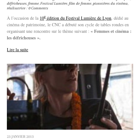
défricheuses
,
femme
,
Festival Lumière
,
film de femme
,
pionnières du cinéma
,
réalisatrice
/
0 Comments
e
À l’occasion de la
10
édition du Festival Lumière de Lyon
, dédié au
cinéma de patrimoine, le CNC a débuté son cycle de tables rondes en
« Femmes et cinéma :
organisant une rencontre sur le thème suivant :
les défricheuses ».
Lire la suite
23 JANVIER 2013