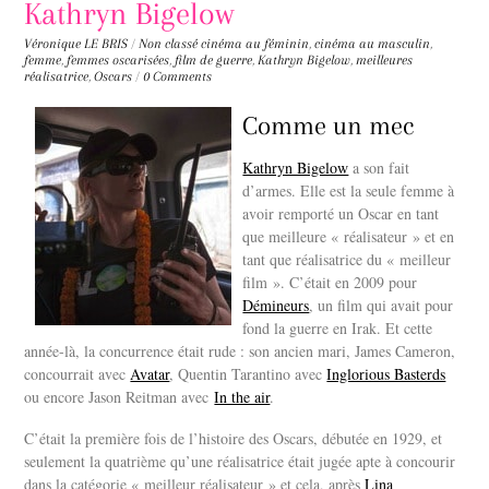
Kathryn Bigelow
Véronique LE BRIS
/
Non classé
cinéma au féminin
,
cinéma au masculin
,
femme
,
femmes oscarisées
,
film de guerre
,
Kathryn Bigelow
,
meilleures
réalisatrice
,
Oscars
/
0 Comments
Comme un mec
Kathryn Bigelow
a son fait
d’armes. Elle est la seule femme à
avoir remporté un Oscar en tant
que meilleure « réalisateur » et en
tant que réalisatrice du « meilleur
film ». C’était en 2009 pour
Démineurs
, un film qui avait pour
fond la guerre en Irak. Et cette
année-là, la concurrence était rude : son ancien mari, James Cameron,
concourrait avec
Avatar
, Quentin Tarantino avec
Inglorious Basterds
ou encore Jason Reitman avec
In the air
.
C’était la première fois de l’histoire des Oscars, débutée en 1929, et
seulement la quatrième qu’une réalisatrice était jugée apte à concourir
dans la catégorie « meilleur réalisateur » et cela, après
Lina