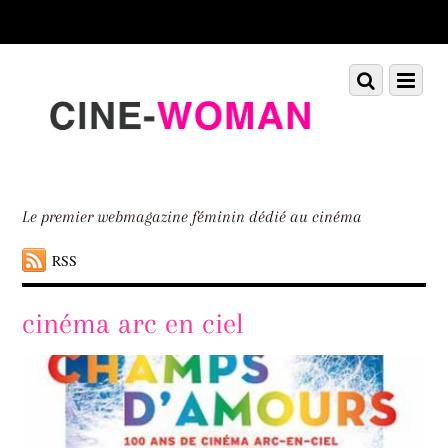
Scroll
down
to
Scroll
Menu
content
down
to
content
Le premier webmagazine féminin dédié au cinéma
RSS
cinéma arc en ciel