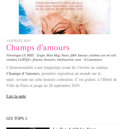
14 JUILLET 2019
Champs d’amours
Véronique LE BRIS
/
L'expo
,
Mon blog
,
News
2019
,
Amour
,
cinéma arc en ciel
,
cinéma LGBTQI+
,
femme
,
histoire
,
réalisatrice
,
sexe
/
0 Comments
L’homosexualité a mis longtemps avant de s’inviter au cinéma.
Champs d’Amours,
première exposition au monde sur le
sujet, revient sur cette histoire contrariée. C’est gratuit, à l’Hôtel de
Ville de Paris et jusqu’au 28 septembre 2019.
Lire la suite
LES TOPS 5